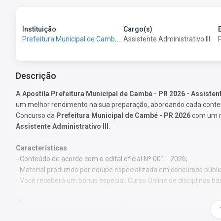
Instituição
Cargo(s)
Prefeitura Municipal de Cambé-PR - Prefeitura de Cambé-PR
Assistente Administrativo III
Descrição
A
Apostila Prefeitura Municipal de Cambé - PR 2026 - Assistent
um melhor rendimento na sua preparação, abordando cada conteúd
Concurso da
Prefeitura Municipal de Cambé - PR 2026
com um ma
Assistente Administrativo III
.
Características
- Conteúdo de acordo com o edital oficial Nº 001 - 2026;
- Material produzido por equipe especializada em concursos públi
- Você receberá um bônus especial: Curso Online de disciplinas bá
Obs.:
Este material não se limita à bibliografia oficial do edital.
pelos autores, visando à clareza e à amplitude na preparação.