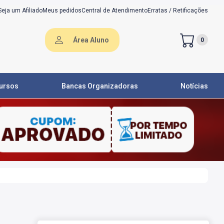
Seja um Afiliado
Meus pedidos
Central de Atendimento
Erratas / Retificações
Área Aluno
0
ursos
Bancas Organizadoras
Notícias