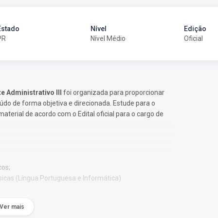
Estado
Nível
Edição
PR
Nível Médio
Oficial
e Administrativo III
foi organizada para proporcionar
o de forma objetiva e direcionada. Estude para o
terial de acordo com o Edital oficial para o cargo de
cos;
sicas (Língua Portuguesa e Informática).
 Os temas são abordados conforme o referencial adotado
Ver mais