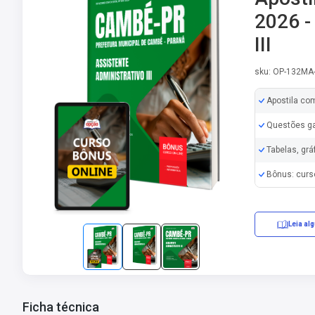
2026 -
III
sku: OP-132MA
Apostila co
Questões ga
Tabelas, grá
Bônus: curs
Leia al
Ficha técnica