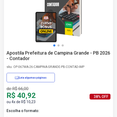
AS
NHO
AS
ÇÃO
EGA
L DE
IMENTO
CA DE
Apostila Prefeitura de Campina Grande - PB 2026
 E
- Contador
UÇÕES
DOS
sku: OP-067MA-26-CAMPINA-GRANDE-PB-CONTAD-IMP
IROS
Leia algumas páginas
de R$ 66,00
R$ 40,92
38% OFF
ou 4x de R$ 10,23
Escolha o formato: