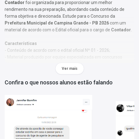
Contador
foi organizada para proporcionar um melhor
rendimento na sua preparação, abordando cada conteúdo de
forma objetiva e direcionada. Estude para o Concurso da
Prefeitura Municipal de Campina Grande - PB 2026
com um
material de acordo com o Edital oficial para o cargo de
Contador
.
Características
- Conteúdo de acordo com o edital oficial Nº 01 - 2026;
- Material produzido por equipe especializada em concursos
públicos;
Ver mais
- Você receberá um bônus especial: Curso Online de disciplinas
básicas (Língua Portuguesa e Informática).
Confira o que nossos alunos estão falando
Obs.:
Este material não se limita à bibliografia oficial do edital. Os
temas são abordados conforme o referencial adotado pelos
autores, visando à clareza e à amplitude na preparação.
Matérias da Apostila:
Língua Portuguesa
Noções de Informática
História de Campina Grande - PB