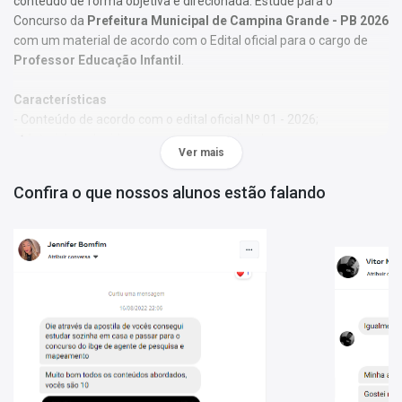
conteúdo de forma objetiva e direcionada. Estude para o
Concurso da
Prefeitura Municipal de Campina Grande - PB 2026
com um material de acordo com o Edital oficial para o cargo de
Professor Educação Infantil
.
Características
- Conteúdo de acordo com o edital oficial Nº 01 - 2026;
- Material produzido por equipe especializada em concursos
Ver mais
públicos;
- Você receberá um bônus especial: Curso Online de disciplinas
Confira o que nossos alunos estão falando
básicas (Língua Portuguesa e Informática).
Obs.:
Este material não se limita à bibliografia oficial do edital. Os
temas são abordados conforme o referencial adotado pelos
autores, visando à clareza e à amplitude na preparação.
Matérias da Apostila:
Língua Portuguesa
História de Campina Grande - PB
Legislação e Ética no Serviço Público
Conhecimentos Específicos
Conteúdo Digital: