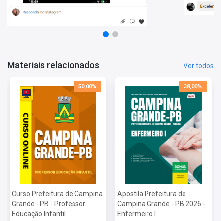
Noções de Informática
Informações Sobre o Concurso Prefeitura Municipal de
Campina Grande - PB - 2026:
Vagas: 200 Vagas
Inscrições: De 14/05/2026 a 13/07/2026
Materiais relacionados
Ver todos
Salário: R$ 5.130,63
Taxa de Inscrição: R$ 150,00
50,00%
38,00%
Prova: 30/08/2026
Curso Prefeitura de Campina
Apostila Prefeitura de
Grande - PB - Professor
Campina Grande - PB 2026 -
Educação Infantil
Enfermeiro I