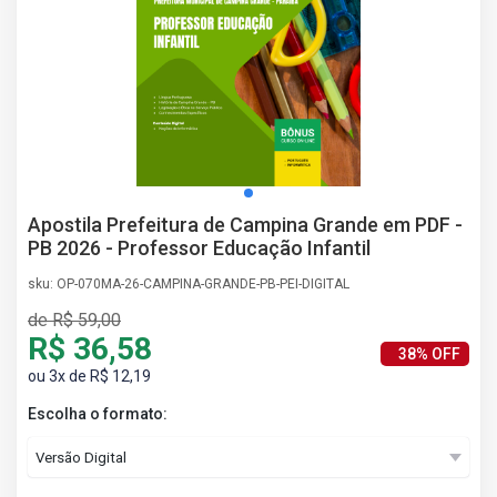
AS
NHO
AS
ÇÃO
EGA
L DE
IMENTO
CA DE
Apostila Prefeitura de Campina Grande em PDF -
 E
PB 2026 - Professor Educação Infantil
UÇÕES
DOS
sku: OP-070MA-26-CAMPINA-GRANDE-PB-PEI-DIGITAL
IROS
de R$ 59,00
R$ 36,58
38% OFF
ou 3x de R$ 12,19
Escolha o formato: