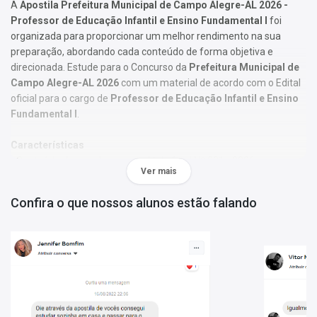
A
Apostila Prefeitura Municipal de Campo Alegre-AL 2026 -
Professor de Educação Infantil e Ensino Fundamental I
foi
organizada para proporcionar um melhor rendimento na sua
preparação, abordando cada conteúdo de forma objetiva e
direcionada. Estude para o Concurso da
Prefeitura Municipal de
Campo Alegre-AL 2026
com um material de acordo com o Edital
oficial para o cargo de
Professor de Educação Infantil e Ensino
Fundamental I
.
Características
- Conteúdo de acordo com o edital oficial Nº 001 - 2026;
Ver mais
- Material produzido por equipe especializada em concursos
públicos;
Confira o que nossos alunos estão falando
- Você receberá um bônus especial: Curso Online de disciplinas
básicas (Língua Portuguesa e Informática).
Obs.:
Este material não se limita à bibliografia oficial do edital. Os
temas são abordados conforme o referencial adotado pelos
autores, visando à clareza e à amplitude na preparação.
Matérias da Apostila: