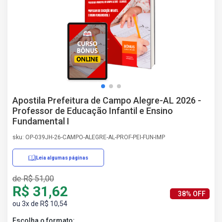
AS
NHO
AS
ÇÃO
EGA
L DE
IMENTO
CA DE
Apostila Prefeitura de Campo Alegre-AL 2026 -
 E
Professor de Educação Infantil e Ensino
UÇÕES
Fundamental I
DOS
IROS
sku: OP-039JH-26-CAMPO-ALEGRE-AL-PROF-PEI-FUN-IMP
Leia algumas páginas
de R$ 51,00
R$ 31,62
38% OFF
ou 3x de R$ 10,54
Escolha o formato: