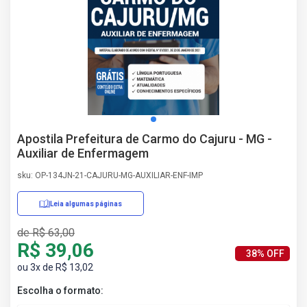
AS
NHO
AS
ÇÃO
EGA
L DE
IMENTO
CA DE
Apostila Prefeitura de Carmo do Cajuru - MG -
 E
Auxiliar de Enfermagem
UÇÕES
DOS
sku: OP-134JN-21-CAJURU-MG-AUXILIAR-ENF-IMP
IROS
Leia algumas páginas
de R$ 63,00
R$ 39,06
38% OFF
ou 3x de R$ 13,02
Escolha o formato: