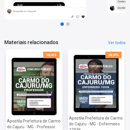
Matérias da Apostila:
Língua Portuguesa
Matemática
Atualidades
Conhecimentos Específicos
Materiais relacionados
Ver todos
Mais informações sobre o concurso Prefeitura de
Carmo do Cajuru - MG 2022:
38,00%
38,00%
Vagas:
102 Vagas
Inscrições:
De 22/03 a 22/04
Salário:
De R$1.127,78 a R$ 3.200,95
Taxa de Inscrição:
De R$ 40,00 a R$ 90,00
Provas:
30/05
Organizadora:
FUNDEP
Apostila Prefeitura de Carmo
Apostila Prefeitura de Carmo
do Cajuru - MG - Enfermeiro
do Cajuru - MG - Professor
12X36