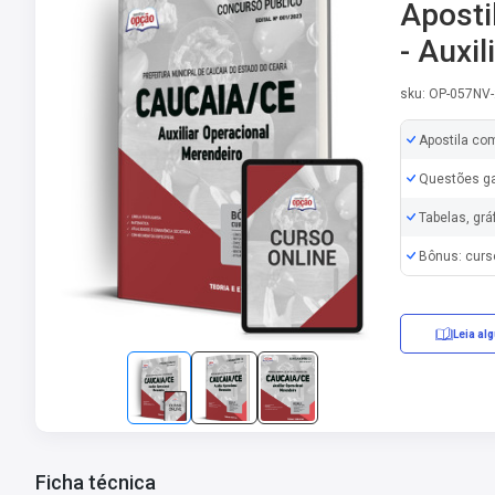
Aposti
- Auxi
sku: OP-057NV
Apostila co
Questões ga
Tabelas, grá
Bônus: curs
Leia al
Ficha técnica