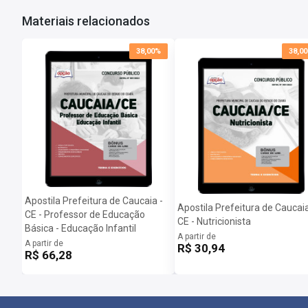
Salário:
R$ 1.320,00
Taxa de Inscrição:
R$ 80,00
Materiais relacionados
Provas:
28/01/2024
Organizadora:
Fundação Cetrede
38,00%
38,0
Apostila Prefeitura de Caucaia -
Apostila Prefeitura de Caucaia
CE - Professor de Educação
CE - Nutricionista
Básica - Educação Infantil
A partir de
A partir de
R$ 30,94
R$ 66,28