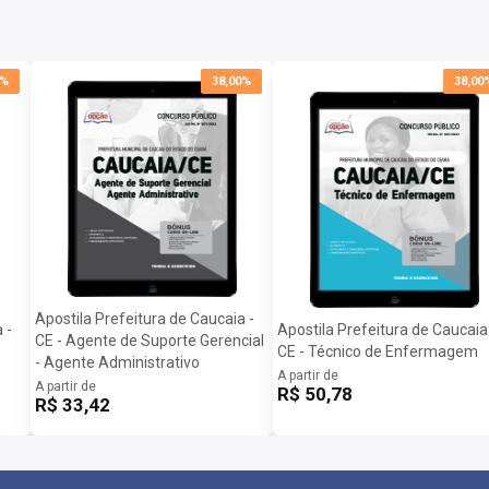
0%
38,00%
38,00
Apostila Prefeitura de Caucaia -
 -
Apostila Prefeitura de Caucaia
CE - Agente de Suporte Gerencial
CE - Técnico de Enfermagem
- Agente Administrativo
A partir de
A partir de
R$ 50,78
R$ 33,42