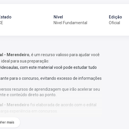
Estado
Nível
Edição
CE
Nível Fundamental
Oficial
nal - Merendeiro
, é um recurso valioso para ajudar você
l ideal para sua preparação:
 videoaulas, com este material você pode estudar tudo
vante para o concurso, evitando excesso de informações
versos recursos de aprendizagem que irão acelerar seu
nte e conteúdo direto ao ponto.
nal - Merendeiro
foi elaborada de acordo com o edital
larga experiência em concursos.
Ver mais
ação;