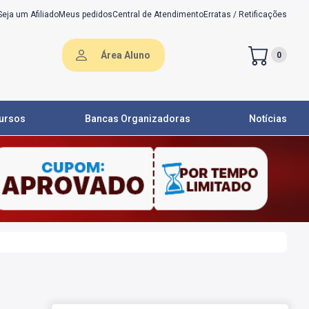
Seja um Afiliado
Meus pedidos
Central de Atendimento
Erratas / Retificações
Área Aluno
0
ursos
Bancas Organizadoras
Notícias