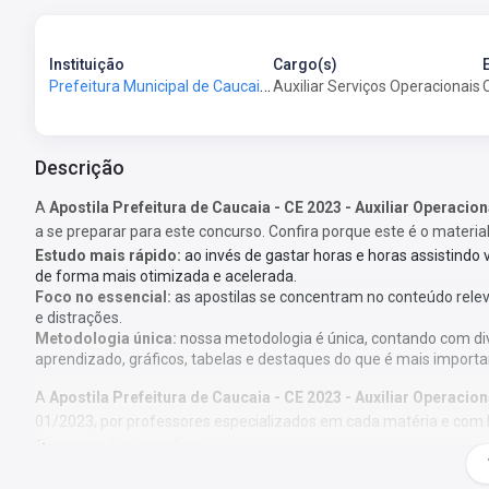
Instituição
Cargo(s)
Prefeitura Municipal de Caucaia - CE - Prefeitura de Caucaia - CE
Auxiliar Serviços Operacionais
Descrição
A
Apostila Prefeitura de Caucaia - CE 2023 - Auxiliar Operacio
a se preparar para este concurso. Confira porque este é o materia
Estudo mais rápido:
ao invés de gastar horas e horas assistindo
de forma mais otimizada e acelerada.
Foco no essencial:
as apostilas se concentram no conteúdo rele
e distrações.
Metodologia única:
nossa metodologia é única, contando com di
aprendizado, gráficos, tabelas e destaques do que é mais importa
A
Apostila Prefeitura de Caucaia - CE 2023 - Auxiliar Operacio
01/2023, por professores especializados em cada matéria e com 
O que você vai receber:
Apostila com todo o conteúdo teórico necessário para sua prepar
Questões gabaritadas de acordo com o perfil da sua prova;