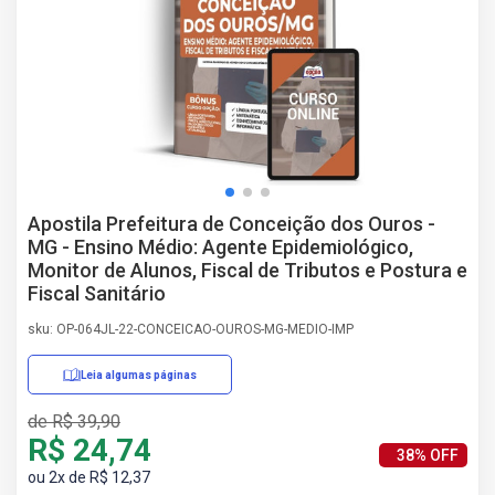
AS
NHO
AS
ÇÃO
EGA
L DE
IMENTO
CA DE
Apostila Prefeitura de Conceição dos Ouros -
 E
MG - Ensino Médio: Agente Epidemiológico,
UÇÕES
Monitor de Alunos, Fiscal de Tributos e Postura e
DOS
Fiscal Sanitário
IROS
sku: OP-064JL-22-CONCEICAO-OUROS-MG-MEDIO-IMP
Leia algumas páginas
de R$ 39,90
R$ 24,74
38% OFF
ou 2x de R$ 12,37