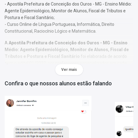
- Apostila Prefeitura de Conceição dos Ouros - MG - Ensino Médio:
Agente Epidemiológico, Monitor de Alunos, Fiscal de Tributos e
Postura e Fiscal Sanitário;
- Curso Online de Língua Portuguesa, Informática, Direito
Constitucional, Raciocínio Lógico e Matemática.
A
Apostila Prefeitura de Conceição dos Ouros - MG - Ensino
Médio: Agente Epidemiológico, Monitor de Alunos, Fiscal de
Tributos e Postura e Fiscal Sanitário
foi elaborada de acordo
com o edital 01/2022, por professores especializados em cada
matéria e com larga experiência em concursos.
Ver mais
O conteúdo foi organizado, visando uma fácil assimilação do
Confira o que nossos alunos estão falando
conteúdo e, assim, uma melhor otimização no tempo de
aprendizagem.
Características:
- Material;
- Conteúdo completo, de acordo com o Edital 01/2022;
- Materiais digitais para reforçar a sua preparação;
- Apostila elaborada por professores especializados em