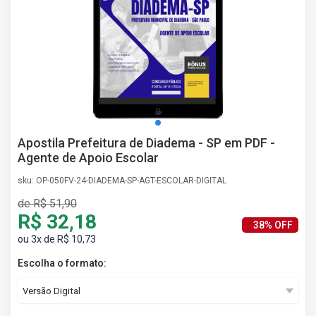
AS
NHO
AS
ÇÃO
EGA
L DE
IMENTO
CA DE
Apostila Prefeitura de Diadema - SP em PDF -
 E
Agente de Apoio Escolar
UÇÕES
DOS
sku: OP-050FV-24-DIADEMA-SP-AGT-ESCOLAR-DIGITAL
IROS
de R$ 51,90
R$ 32,18
38% OFF
ou 3x de R$ 10,73
Escolha o formato: