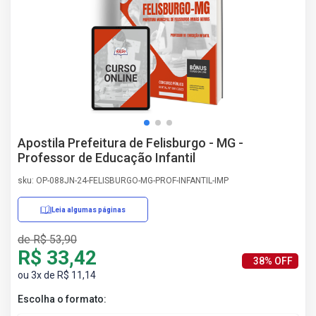
AS
NHO
AS
ÇÃO
EGA
L DE
IMENTO
CA DE
Apostila Prefeitura de Felisburgo - MG -
 E
Professor de Educação Infantil
UÇÕES
DOS
sku: OP-088JN-24-FELISBURGO-MG-PROF-INFANTIL-IMP
IROS
Leia algumas páginas
de R$ 53,90
R$ 33,42
38% OFF
ou 3x de R$ 11,14
Escolha o formato: