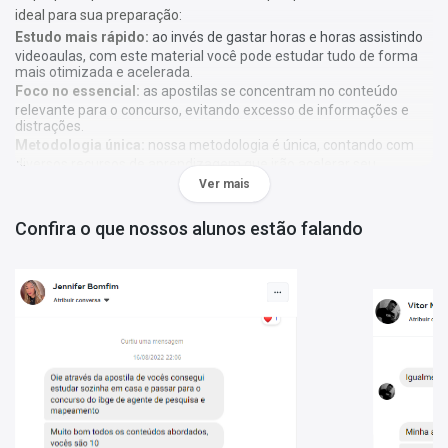
ideal para sua preparação:
Estudo mais rápido:
ao invés de gastar horas e horas assistindo
videoaulas, com este material você pode estudar tudo de forma
mais otimizada e acelerada.
Foco no essencial:
as apostilas se concentram no conteúdo
relevante para o concurso, evitando excesso de informações e
distrações.
Metodologia única:
nossa metodologia é única, contando com
diversos recursos de aprendizagem que irão acelerar seu
aprendizado, gráficos, tabelas e destaques do que é mais
Ver mais
importante e conteúdo direto ao ponto.
Confira o que nossos alunos estão falando
A
Apostila Prefeitura de Felisburgo - MG 2024 - PROFESSOR
DE EDUCAÇÃO INFANTIL
foi elaborada de acordo com o edital
001/2023, por professores especializados em cada matéria e
com larga experiência em concursos.
O que você vai receber:
Apostila com todo o conteúdo teórico necessário para sua
preparação;
Questões gabaritadas de acordo com o perfil da sua prova;
Tabelas, gráficos e outros recursos visuais para facilitar seu
aprendizado;
Bônus: curso online Básico para Concursos (abaixo mais
detalhes).