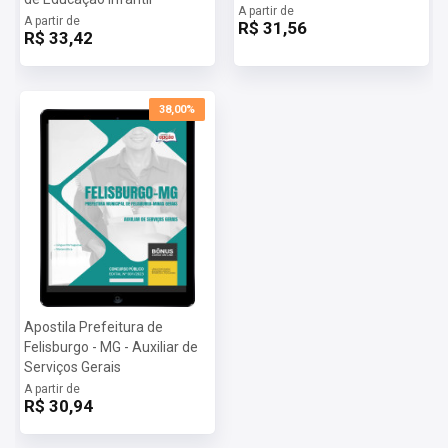
A partir de
Mais informações sobre o concurso Prefeitura de Felisburgo -
A partir de
R$ 31,56
R$ 33,42
MG 2024:
Vagas:
3 vagas
Inscrições:
De 20/02/2024 a 21/03/2024
Salário:
R$ 2.873,13
38,00%
Taxa de Inscrição:
R$ 143,00
Provas:
21/04/2024
Organizadora:
Gazzinelli
Apostila Prefeitura de
Felisburgo - MG - Auxiliar de
Serviços Gerais
A partir de
R$ 30,94