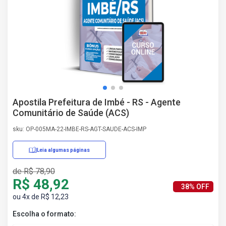
AS
NHO
AS
ÇÃO
EGA
L DE
IMENTO
CA DE
Apostila Prefeitura de Imbé - RS - Agente
 E
Comunitário de Saúde (ACS)
UÇÕES
DOS
sku: OP-005MA-22-IMBE-RS-AGT-SAUDE-ACS-IMP
IROS
Leia algumas páginas
de R$ 78,90
R$ 48,92
38% OFF
ou 4x de R$ 12,23
Escolha o formato: