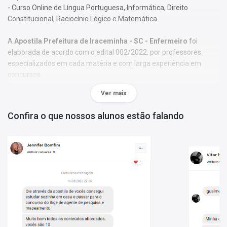
- Curso Online de Língua Portuguesa, Informática, Direito
Constitucional, Raciocínio Lógico e Matemática.
A
Apostila Prefeitura de Iraceminha - SC - Enfermeiro
foi
elaborada de acordo com o edital 002/2022, por professores
especializados em cada matéria e com larga experiência em
concursos.
Ver mais
O conteúdo foi organizado, visando uma fácil assimilação do
conteúdo e, assim, uma melhor otimização no tempo de
Confira o que nossos alunos estão falando
aprendizagem.
Características:
- Material;
- Possui textos com exercícios ao final de disciplinas básicas e
específicas;
- Conteúdo completo, de acordo com o Edital 002/2022;
- Materiais digitais para reforçar a sua preparação;
- Apostila elaborada por professores especializados em
concursos.