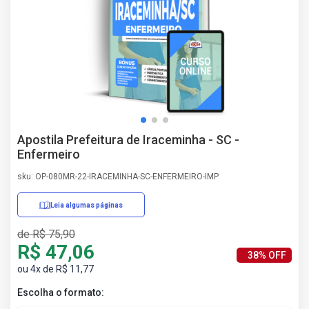
AS
NHO
AS
ÇÃO
EGA
L DE
IMENTO
CA DE
Apostila Prefeitura de Iraceminha - SC -
 E
Enfermeiro
UÇÕES
DOS
sku: OP-080MR-22-IRACEMINHA-SC-ENFERMEIRO-IMP
IROS
Leia algumas páginas
de R$ 75,90
R$ 47,06
38% OFF
ou 4x de R$ 11,77
Escolha o formato: