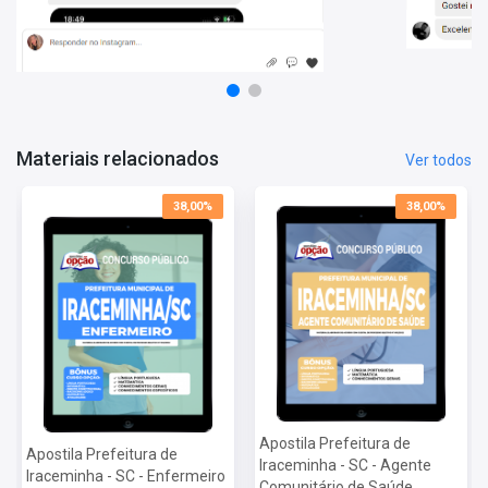
Matérias da Apostila:
Língua Portuguesa e Redação Oficial
Matemática
Conhecimentos Gerais
Conhecimentos Específicos
Materiais relacionados
Ver todos
Mais informações sobre o concurso Prefeitura de
Iraceminha - SC 2022:
38,00%
38,00%
Vagas:
Cadastro Reserva
Inscrições:
De 12/03/a 10/04/2022
Salário:
R$ 2.848,49
Taxa de Inscrição:
R$ 100,00
Provas:
24/04/2022
Organizadora:
OMNI Concursos Públicos
Apostila Prefeitura de
Apostila Prefeitura de
Iraceminha - SC - Agente
Iraceminha - SC - Enfermeiro
Comunitário de Saúde