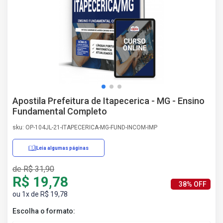
AS
NHO
AS
ÇÃO
EGA
L DE
IMENTO
CA DE
Apostila Prefeitura de Itapecerica - MG - Ensino
 E
Fundamental Completo
UÇÕES
DOS
sku: OP-104JL-21-ITAPECERICA-MG-FUND-INCOM-IMP
IROS
Leia algumas páginas
de R$ 31,90
R$ 19,78
38% OFF
ou 1x de R$ 19,78
Escolha o formato: