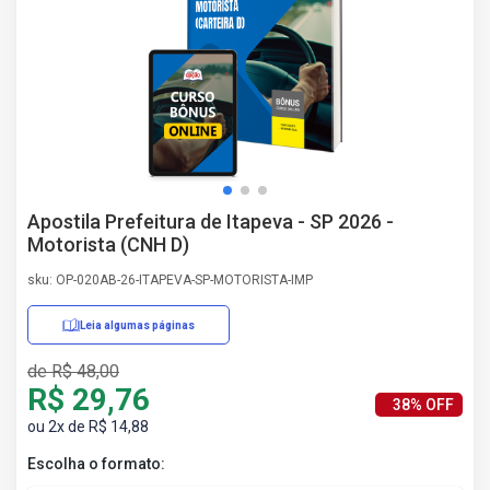
AS
NHO
AS
ÇÃO
EGA
L DE
IMENTO
CA DE
Apostila Prefeitura de Itapeva - SP 2026 -
 E
Motorista (CNH D)
UÇÕES
DOS
sku: OP-020AB-26-ITAPEVA-SP-MOTORISTA-IMP
IROS
Leia algumas páginas
de R$ 48,00
R$ 29,76
38% OFF
ou 2x de R$ 14,88
Escolha o formato: