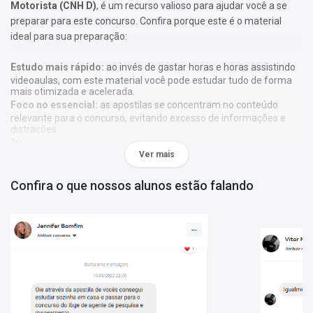
Motorista (CNH D)
, é um recurso valioso para ajudar você a se
preparar para este concurso. Confira porque este é o material
ideal para sua preparação:
Estudo mais rápido:
ao invés de gastar horas e horas assistindo
videoaulas, com este material você pode estudar tudo de forma
mais otimizada e acelerada.
Foco no essencial:
as apostilas se concentram no conteúdo
relevante para o concurso, evitando excesso de informações e
distrações.
Metodologia única:
nossa metodologia é única, contando com
Ver mais
diversos recursos de aprendizagem que irão acelerar seu
aprendizado, gráficos, tabelas e destaques do que é mais
importante e conteúdo direto ao ponto.
Confira o que nossos alunos estão falando
A
Apostila Prefeitura Municipal de Itapeva - SP 2026 -
Motorista (CNH D)
foi elaborada de acordo com o edital 01 - 2026
- Geral - Pref Itapeva SP, por professores especializados em cada
matéria e com larga experiência em concursos.
Atenção:
As apostilas não seguem, obrigatoriamente, a
bibliografia indicada no edital. Os conteúdos são tratados com