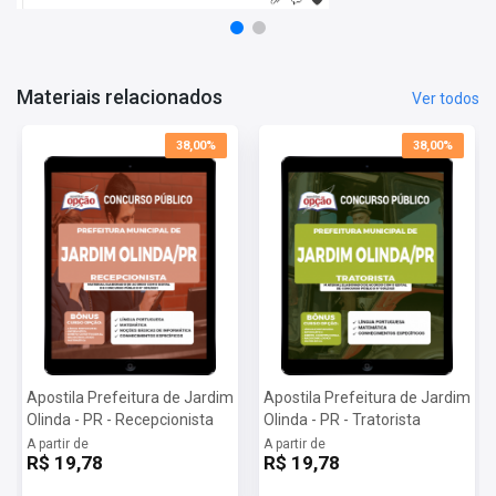
Mais informações sobre o concurso Prefeitura de
Jardim Olinda - PR 2022:
Vagas:
10 vagas + cadastro reserva
Inscrições:
De 30/07 a 19/08
Materiais relacionados
Ver todos
Salário:
De R$ 1.192,00 a R$ 6.408,62
Taxa de Inscrição:
De R$ 50,00 a R$ 100,00
38,00%
38,00%
Provas:
19/09
Organizadora:
Instituto Unicampo
Apostila Prefeitura de Jardim
Apostila Prefeitura de Jardim
Olinda - PR - Recepcionista
Olinda - PR - Tratorista
A partir de
A partir de
R$ 19,78
R$ 19,78