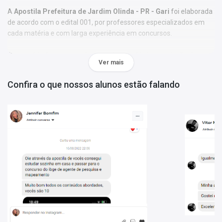
A
Apostila Prefeitura de Jardim Olinda - PR - Gari
foi elaborada
de acordo com o edital 001, por professores especializados em
cada matéria e com larga experiência em concursos.
O conteúdo foi organizado, visando uma fácil assimilação do
Ver mais
conteúdo e, assim, uma melhor otimização no tempo de
aprendizagem.
Confira o que nossos alunos estão falando
Características:
- Material;
- Possui exercícios de fixação gabaritados;
- Conteúdo completo, de acordo com o Edital 001;
- Materiais digitais para reforçar a sua preparação;
- Apostila elaborada por professores especializados em
concursos.
Matérias da Apostila:
Língua Portuguesa
Matemática