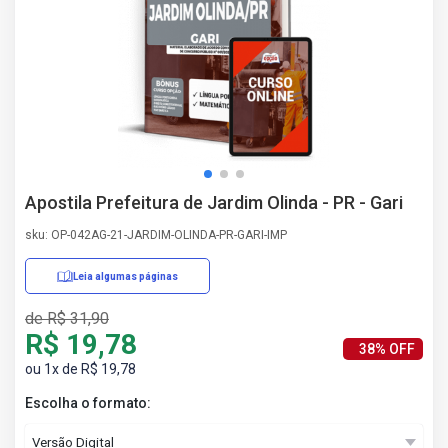
AS
NHO
AS
ÇÃO
EGA
L DE
IMENTO
CA DE
Apostila Prefeitura de Jardim Olinda - PR - Gari
 E
UÇÕES
sku: OP-042AG-21-JARDIM-OLINDA-PR-GARI-IMP
DOS
IROS
Leia algumas páginas
de R$ 31,90
R$ 19,78
38% OFF
ou 1x de R$ 19,78
Escolha o formato: