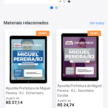
Língua Portuguesa
Matemática
Conhecimentos Específicos
Materiais relacionados
Ver todos
Mais informações sobre o concurso Prefeitura de
Miguel Pereira - RJ 2022:
38,00%
38,00%
Vagas:
Cadastro Reserva
Inscrições:
De 09/09 a 24/09
Salário:
De R$ 1.074,17 a R$ 6.675,54
Taxa de Inscrição:
De R$ 40,00 a R$ 100,00
Provas:
31/10
Organizadora:
INCP
Apostila Prefeitura de Miguel
Apostila Prefeitura de Miguel
Pereira - RJ - Secretário
Pereira - RJ - Enfermeiro
Escolar
A partir de
A partir de
R$ 37,14
R$ 24,74