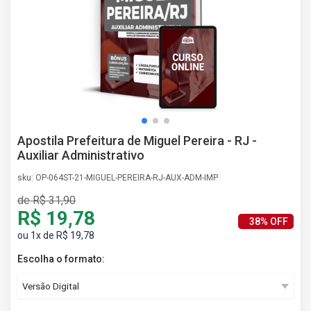
AS
NHO
AS
ÇÃO
EGA
L DE
IMENTO
CA DE
Apostila Prefeitura de Miguel Pereira - RJ -
 E
Auxiliar Administrativo
UÇÕES
DOS
sku: OP-064ST-21-MIGUEL-PEREIRA-RJ-AUX-ADM-IMP
IROS
de R$ 31,90
R$ 19,78
38% OFF
ou 1x de R$ 19,78
Escolha o formato: