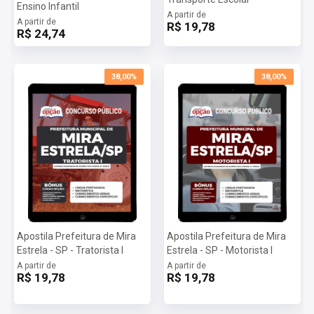
Ensino Infantil
com as informações para baixar a apostila digital.
A partir de
A partir de
R$ 19,78
Importante: caso a apostila esteja em PRÉ-VENDA o arquivo
R$ 24,74
somente será liberado na data informada no site.
38,00%
38,00%
Apostila Prefeitura de Mira
Apostila Prefeitura de Mira
Estrela - SP - Tratorista I
Estrela - SP - Motorista I
A partir de
A partir de
R$ 19,78
R$ 19,78