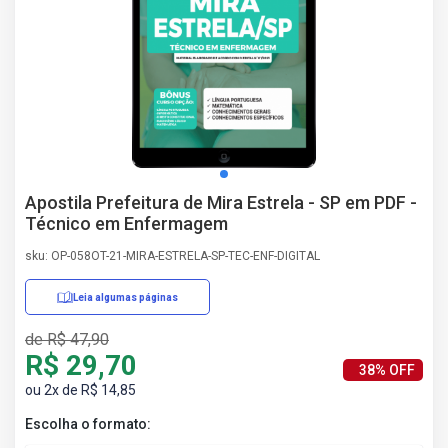
AS
NHO
AS
ÇÃO
EGA
L DE
IMENTO
CA DE
Apostila Prefeitura de Mira Estrela - SP em PDF -
 E
Técnico em Enfermagem
UÇÕES
DOS
sku: OP-058OT-21-MIRA-ESTRELA-SP-TEC-ENF-DIGITAL
IROS
Leia algumas páginas
de R$ 47,90
R$ 29,70
38% OFF
ou 2x de R$ 14,85
Escolha o formato: