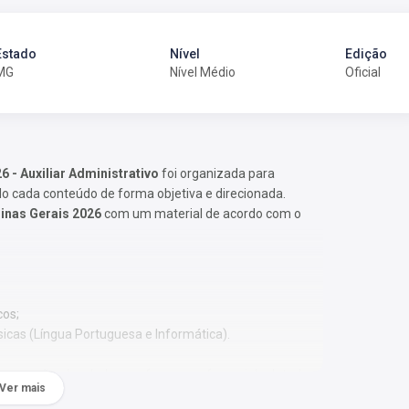
Estado
Nível
Edição
MG
Nível Médio
Oficial
6 - Auxiliar Administrativo
foi organizada para
 cada conteúdo de forma objetiva e direcionada.
Minas Gerais 2026
com um material de acordo com o
cos;
sicas (Língua Portuguesa e Informática).
 Os temas são abordados conforme o referencial adotado
Ver mais