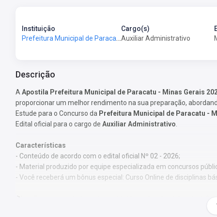
Instituição
Cargo(s)
Prefeitura Municipal de Paracatu-MG - Prefeitura de Paracatu-MG
Auxiliar Administrativo
Descrição
A
Apostila Prefeitura Municipal de Paracatu - Minas Gerais 202
proporcionar um melhor rendimento na sua preparação, abordando
Estude para o Concurso da
Prefeitura Municipal de Paracatu - 
Edital oficial para o cargo de
Auxiliar Administrativo
.
Características
- Conteúdo de acordo com o edital oficial Nº 02 - 2026;
- Material produzido por equipe especializada em concursos públi
- Você receberá um bônus especial: Curso Online de disciplinas bá
Obs.:
Este material não se limita à bibliografia oficial do edital.
pelos autores, visando à clareza e à amplitude na preparação.