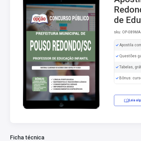
Redond
de Edu
sku: OP-089MA
Apostila co
Questões ga
Tabelas, grá
Bônus: curs
Leia al
Ficha técnica