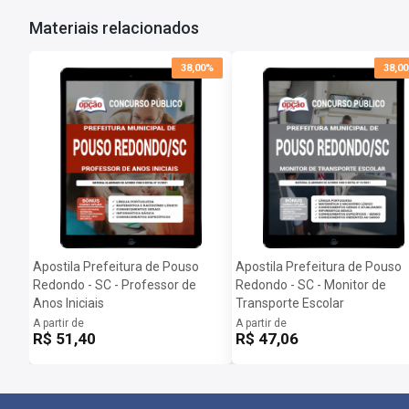
Dúvidas Frequentes:
Materiais relacionados
Posso imprimir a apostila digital?
Sim, basta você fazer o download e imprimir.
38,00%
38,0
Quando poderei acessar minha apostila digital?
Assim que o pagamento for confirmado, você receberá um e-mail c
Importante: caso a apostila esteja em PRÉ-VENDA o arquivo somen
Apostila Prefeitura de Pouso
Apostila Prefeitura de Pouso
Redondo - SC - Professor de
Redondo - SC - Monitor de
Anos Iniciais
Transporte Escolar
A partir de
A partir de
R$ 51,40
R$ 47,06