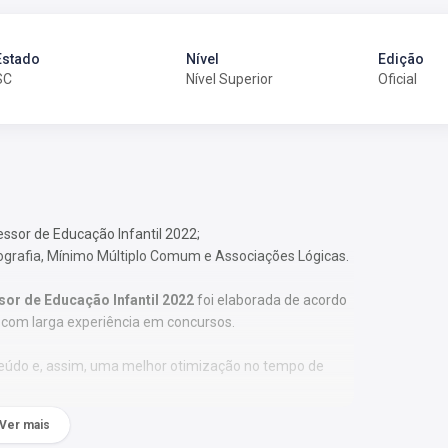
Estado
Nível
Edição
SC
Nível Superior
Oficial
essor de Educação Infantil 2022;
tografia, Mínimo Múltiplo Comum e Associações Lógicas.
or de Educação Infantil 2022
foi elaborada de acordo
e com larga experiência em concursos.
nteúdo e, assim, uma melhor otimização no tempo de
Ver mais