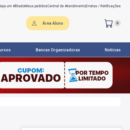
Seja um Afiliado
Meus pedidos
Central de Atendimento
Erratas / Retificações
Área Aluno
0
ursos
Bancas Organizadoras
Notícias