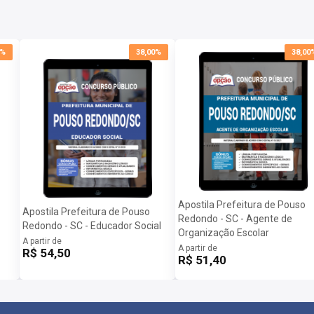
0%
38,00%
38,00
om as informações para baixar a apostila digital.
te será liberado na data informada no site.
Apostila Prefeitura de Pouso
Apostila Prefeitura de Pouso
Redondo - SC - Agente de
Redondo - SC - Educador Social
Organização Escolar
A partir de
A partir de
R$ 54,50
R$ 51,40