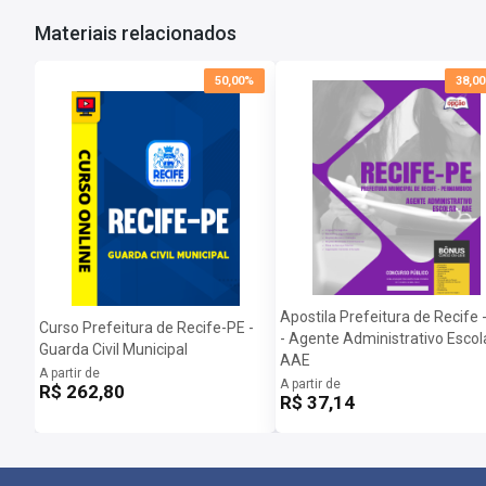
Inscrições:
De 13/04/2024 a 02/05/2024
Materiais relacionados
Salário:
R$ 2.100,00
Taxa de Inscrição:
R$ 65,00
50,00%
38,0
Provas:
19/05/2024
Organizadora:
Instituto Darwin
Apostila Prefeitura de Recife 
Curso Prefeitura de Recife-PE -
- Agente Administrativo Escola
Guarda Civil Municipal
AAE
A partir de
A partir de
R$ 262,80
R$ 37,14