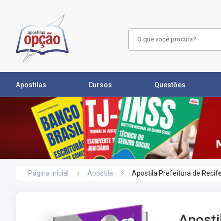
Apostilas
Cursos
Questões
Página inicial
Apostila
Apostila Prefeitura de Recif
Apostil