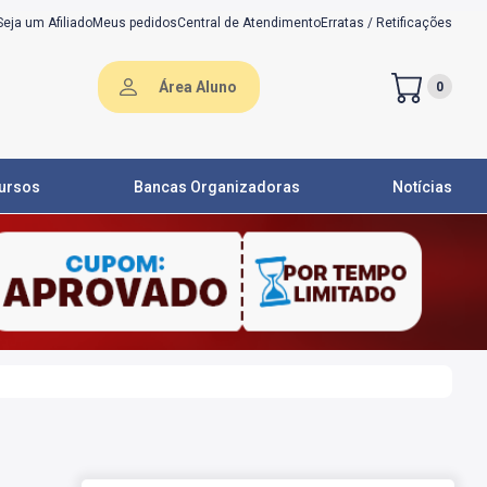
Seja um Afiliado
Meus pedidos
Central de Atendimento
Erratas / Retificações
Área Aluno
0
ursos
Bancas Organizadoras
Notícias