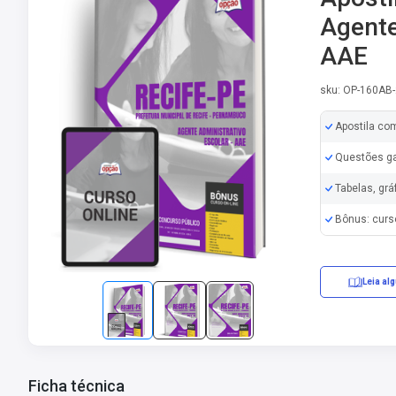
Agente
AAE
sku: OP-160AB
Apostila co
Questões ga
Tabelas, grá
Bônus: curs
Leia al
Ficha técnica