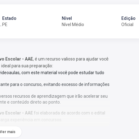
Estado
Nível
Edição
tivo Educacional
PE
Nível Médio
Oficial
ivo Escolar - AAE
, é um recurso valioso para ajudar você
l ideal para sua preparação:
 videoaulas, com este material você pode estudar tudo
vante para o concurso, evitando excesso de informações
versos recursos de aprendizagem que irão acelerar seu
nte e conteúdo direto ao ponto.
ivo Escolar - AAE
foi elaborada de acordo com o edital
larga experiência em concursos.
Ver mais
ação;