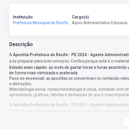
Instituição
Cargo(s)
Prefeitura Municipal de Recife-PE - Prefeitura de Recife-PE
Apoio Administra
Descrição
A
Apostila Prefeitura de Recife - PE 2024 - Agente Administrat
a se preparar para este concurso. Confira porque este é o materia
Estudo mais rápido:
ao invés de gastar horas e horas assistindo
de forma mais otimizada e acelerada.
Foco no essencial:
as apostilas se concentram no conteúdo rele
e distrações.
Metodologia única:
nossa metodologia é única, contando com di
aprendizado, gráficos, tabelas e destaques do que é mais importa
A
Apostila Prefeitura de Recife - PE 2024 - Agente Administrat
23/2024, por professores especializados em cada matéria e com 
O que você vai receber:
Apostila com todo o conteúdo teórico necessário para sua prepar
Questões gabaritadas de acordo com o perfil da sua prova;