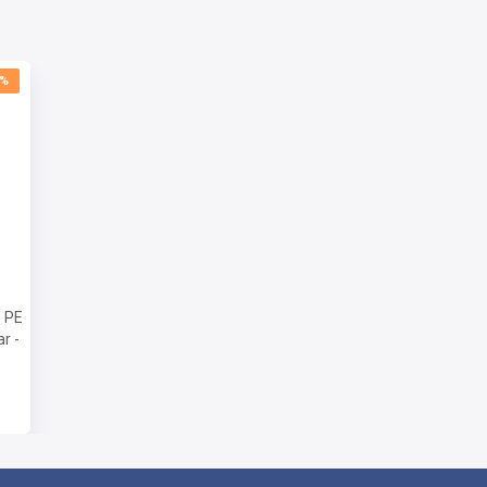
0%
- PE
r -