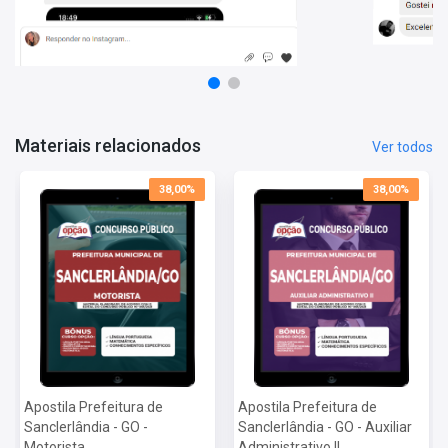
Matérias da Apostila:
Língua Portuguesa
Matemática
Conhecimentos Específicos
Mais informações sobre o concurso Prefeitura de
Materiais relacionados
Ver todos
Sanclerlândia - GO 2022:
Vagas:
2 Vagas
38,00%
38,00%
Inscrições:
De 21/11 a 12/11
Salário:
R$ 1.650,00
Taxa de Inscrição:
R$ 80,00
Provas:
19/12
Organizadora:
INEP
Apostila Prefeitura de
Apostila Prefeitura de
Sanclerlândia - GO -
Sanclerlândia - GO - Auxiliar
Motorista
Administrativo II