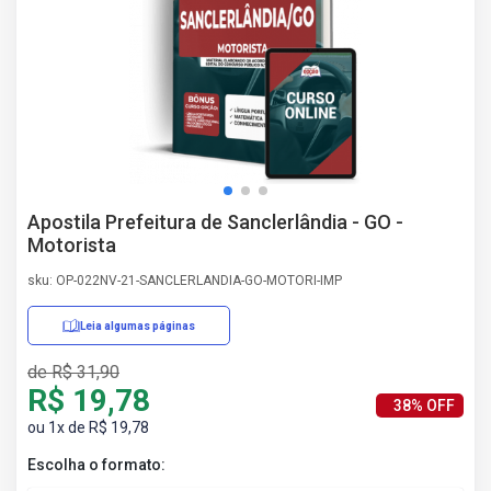
AS
NHO
AS
ÇÃO
EGA
L DE
IMENTO
CA DE
Apostila Prefeitura de Sanclerlândia - GO -
 E
Motorista
UÇÕES
DOS
sku: OP-022NV-21-SANCLERLANDIA-GO-MOTORI-IMP
IROS
Leia algumas páginas
de R$ 31,90
R$ 19,78
38% OFF
ou 1x de R$ 19,78
Escolha o formato: