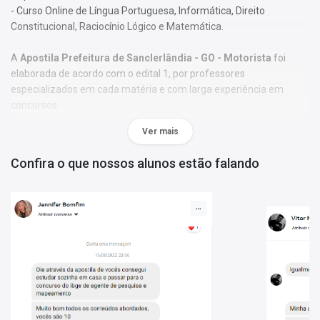
- Curso Online de Língua Portuguesa, Informática, Direito
Constitucional, Raciocínio Lógico e Matemática.
A
Apostila Prefeitura de Sanclerlândia - GO - Motorista
foi
elaborada de acordo com o edital 1, por professores
especializados em cada matéria e com larga experiência em
concursos.
Ver mais
O conteúdo foi organizado, visando uma fácil assimilação do
conteúdo e, assim, uma melhor otimização no tempo de
Confira o que nossos alunos estão falando
aprendizagem.
Características:
- Material;
- Possui exercícios de fixação gabaritados ao final de cada
disciplina;
- Conteúdo completo, de acordo com o Edital 1;
- Materiais digitais para reforçar a sua preparação;
- Apostila elaborada por professores especializados em
concursos.