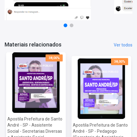
Conhecimentos Específicos
Mais informações sobre o concurso Prefeitura de Santo
André - SP 2023:
Vagas:
50 vagas
Inscrições:
De 04/05/2023 a 19/06/2023
Salário:
R$ 3.280,74
Materiais relacionados
Ver todos
Taxa de Inscrição:
R$ 56,50
Provas:
13/08/2023
38,00%
Organizadora:
Vunesp
38,00%
Apostila Prefeitura de Santo
André - SP - Assistente
Apostila Prefeitura de Santo
Social - Secretarias Diversas
André - SP - Pedagogo