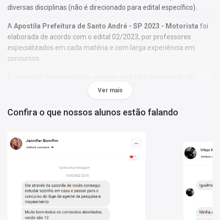
diversas disciplinas (não é direcionado para edital específico).
A
Apostila Prefeitura de Santo André - SP 2023 - Motorista
foi
elaborada de acordo com o edital 02/2023, por professores
especializados em cada matéria e com larga experiência em
concursos.
O conteúdo foi organizado, visando uma fácil assimilação do
conteúdo e, assim, uma melhor otimização no tempo de
Ver mais
aprendizagem.
Confira o que nossos alunos estão falando
Características:
- Conteúdo completo, de acordo com o Edital 02/2023;
- Materiais digitais para reforçar a sua preparação;
- Apostila elaborada por professores especializados em
concursos.
Matérias da Apostila:
Língua Portuguesa
Matemática
Noções de Informática