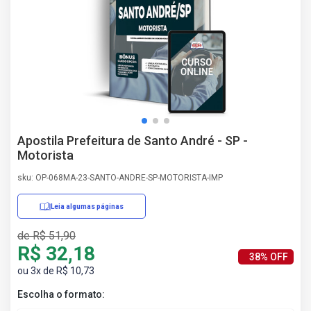
AS
NHO
AS
ÇÃO
EGA
L DE
IMENTO
CA DE
Apostila Prefeitura de Santo André - SP -
 E
Motorista
UÇÕES
DOS
sku: OP-068MA-23-SANTO-ANDRE-SP-MOTORISTA-IMP
IROS
Leia algumas páginas
de R$ 51,90
R$ 32,18
38% OFF
ou 3x de R$ 10,73
Escolha o formato: