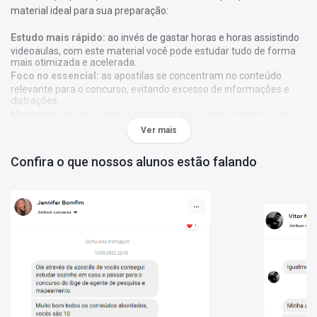
material ideal para sua preparação:
Estudo mais rápido:
ao invés de gastar horas e horas assistindo
videoaulas, com este material você pode estudar tudo de forma
mais otimizada e acelerada.
Foco no essencial:
as apostilas se concentram no conteúdo
relevante para o concurso, evitando excesso de informações e
distrações.
Metodologia única:
nossa metodologia é única, contando com
diversos recursos de aprendizagem que irão acelerar seu
Ver mais
aprendizado, gráficos, tabelas e destaques do que é mais
importante e conteúdo direto ao ponto.
Confira o que nossos alunos estão falando
A
Apostila Prefeitura Municipal de Santo Antônio de Goiás-
Goiás 2025 - Agente Educativo
foi elaborada de acordo com o
edital 001/2025, por professores especializados em cada matéria
e com larga experiência em concursos.
Atenção:
As apostilas não seguem, obrigatoriamente, a
bibliografia indicada no edital. Os conteúdos são tratados com
base em referências teóricas amplas e na experiência dos
autores responsáveis pela elaboração do material.