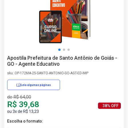
AS
NHO
AS
ÇÃO
EGA
L DE
IMENTO
CA DE
Apostila Prefeitura de Santo Antônio de Goiás -
 E
GO - Agente Educativo
UÇÕES
DOS
sku: OP-172MA-25-SANTO-ANTONIO-GO-AGT-ED-IMP
IROS
Leia algumas páginas
de R$ 64,00
R$ 39,68
38% OFF
ou 3x de R$ 13,23
Escolha o formato: