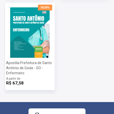
Vagas:
25 Vagas + 20 cadastro reserva
Inscrições:
De 18/06/2025 a 10/07/2025
38,00%
Salário:
R$ 2.151,70
Taxa de Inscrição:
R$ 75,00
Provas:
24/08/2025
Organizadora:
Apostila Prefeitura de Santo
Antônio de Goiás - GO -
Enfermeiro
A partir de
R$ 67,58