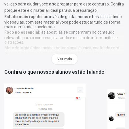
valioso para ajudar você a se preparar para este concurso. Confira
porque este é o material ideal para sua preparação:
Estudo mais rápido:
ao invés de gastar horas e horas assistindo
videoaulas, com este material você pode estudar tudo de forma
mais otimizada e acelerada.
Foco no essencial:
as apostilas se concentram no conteúdo
relevante para o concurso, evitando excesso de informações e
distrações.
Metodologia única:
nossa metodologia é única, contando com
diversos recursos de aprendizagem que irão acelerar seu
aprendizado, gráficos, tabelas e destaques do que é mais
Ver mais
importante e conteúdo direto ao ponto.
Confira o que nossos alunos estão falando
A
Apostila Prefeitura de São João do Manhuaçu - MG 2024 -
Motorista I - CNH “ B ” e Motorista II - CNH “D”
foi elaborada de
acordo com o edital 001/2023, por professores especializados em
cada matéria e com larga experiência em concursos.
O que você vai receber:
Apostila com todo o conteúdo teórico necessário para sua
preparação;
Questões gabaritadas de acordo com o perfil da sua prova;
Tabelas, gráficos e outros recursos visuais para facilitar seu
aprendizado;
Bônus: curso online Básico para Concursos (abaixo mais