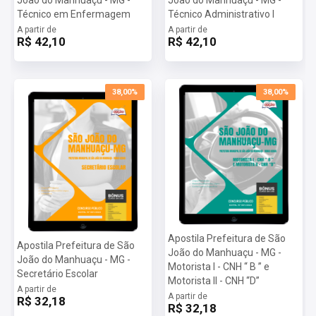
preparação completa e eficiente, proporcionando a você as
Técnico em Enfermagem
Técnico Administrativo I
ferramentas necessárias para alcançar o seu objetivo.
A partir de
A partir de
Mais informações sobre o concurso Prefeitura de São João
R$ 42,10
R$ 42,10
do Manhuaçu - MG 2024:
Vagas:
13 vagas
Inscrições:
De 13/05/2024 a 13/06/2024
38,00%
38,00%
Salário:
De R$ 1.618,00 a R$ 1.818,00
Taxa de Inscrição:
R$ 80,00
Provas:
13 e 14/07/2024
Organizadora:
IMESO
Apostila Prefeitura de São
Apostila Prefeitura de São
João do Manhuaçu - MG -
João do Manhuaçu - MG -
Motorista I - CNH “ B ” e
Secretário Escolar
Motorista II - CNH “D”
A partir de
A partir de
R$ 32,18
R$ 32,18