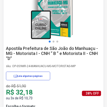
AS
NHO
AS
ÇÃO
EGA
L DE
IMENTO
CA DE
Apostila Prefeitura de São João do Manhuaçu -
 E
MG - Motorista I - CNH “ B ” e Motorista II - CNH
UÇÕES
“D”
DOS
IROS
sku: OP-059MR-24-MANHUACU-MG-MOTORISTAS-IMP
Leia algumas páginas
de R$ 51,90
R$ 32,18
38% OFF
ou 3x de R$ 10,73
Escolha o formato: