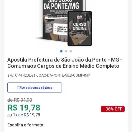
AS
NHO
AS
ÇÃO
EGA
L DE
IMENTO
CA DE
Apostila Prefeitura de São João da Ponte - MG -
 E
Comum aos Cargos de Ensino Médio Completo
UÇÕES
DOS
sku: OP-142JL-21-JOAO-DA-PONTE-MED-COMP-IMP
IROS
Leia algumas páginas
de R$ 31,90
R$ 19,78
38% OFF
ou 1x de R$ 19,78
Escolha o formato: