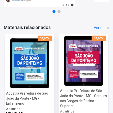
Matérias da Apostila:
Língua Portuguesa
Matemática
Conhecimentos Gerais
Materiais relacionados
Ver todos
Mais informações sobre o concurso Prefeitura de
38,00%
38,00%
São João da Ponte - MG 2022:
Vagas:
304 vagas
Inscrições:
De 23/09 a 25/10
Salário:
De R$ 1.100,00 a R$ 13.550,00
Taxa de Inscrição:
De R$ 60,00 a R$ 75,00
Provas:
28/11
Organizadora:
FADENOR e COTEC
Apostila Prefeitura de São
Apostila Prefeitura de São
João da Ponte - MG - Comum
João da Ponte - MG -
aos Cargos de Ensino
Enfermeiro
Superior
A partir de
A partir de