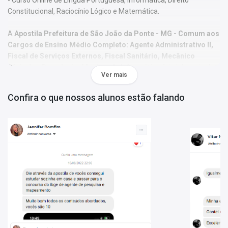
Constitucional, Raciocínio Lógico e Matemática.
A
Apostila Prefeitura de São João da Ponte - MG - Comum aos
Cargos de Ensino Médio Completo: Agente Administrativo II,
Fiscal de Serviços Externos, Fiscal Sanitário, Mecânico
(Veículos Pesados) e Monitor de Informática
foi elaborada de
Ver mais
acordo com o edital 01, por professores especializados em cada
matéria e com larga experiência em concursos.
Confira o que nossos alunos estão falando
O conteúdo foi organizado, visando uma fácil assimilação do
conteúdo e, assim, uma melhor otimização no tempo de
aprendizagem.
Características:
- Material;
- Possui exercícios de fixação gabaritados;
- Conteúdo completo, de acordo com o Edital 01;
- Materiais digitais para reforçar a sua preparação;
- Apostila elaborada por professores especializados em
concursos.