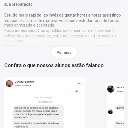
sua preparação:
Estudo mais rápido:
ao invés de gastar horas e horas assistindo
videoaulas, com este material você pode estudar tudo de forma
mais otimizada e acelerada.
Foco no essencial:
as apostilas se concentram no conteúdo
relevante para o concurso, evitando excesso de informações e
distrações.
Metodologia única:
nossa metodologia é única, contando com
diversos recursos de aprendizagem que irão acelerar seu
Ver mais
aprendizado, gráficos, tabelas e destaques do que é mais
importante e conteúdo direto ao ponto.
Confira o que nossos alunos estão falando
A
Apostila Prefeitura de Serrania - MG 2024 - GUARDA CIVIL
MUNICIPAL
foi elaborada de acordo com o edital 02/2024, por
professores especializados em cada matéria e com larga
experiência em concursos.
O que você vai receber:
Conteúdo teórico completo:
Apostila com toda a teoria
necessária para uma preparação eficiente;
Questões gabaritadas:
Exercícios com gabarito, alinhados ao
perfil da prova, para reforçar o aprendizado;