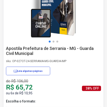
AS
NHO
AS
ÇÃO
EGA
L DE
IMENTO
CA DE
Apostila Prefeitura de Serrania - MG - Guarda
 E
Civil Municipal
UÇÕES
DOS
sku: OP-027OT-24-SERRANIA-MG-GUARDA-IMP
IROS
Leia algumas páginas
de R$ 106,00
R$ 65,72
38% OFF
ou 6x de R$ 10,95
Escolha o formato: