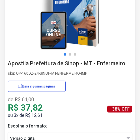
AS
NHO
AS
ÇÃO
EGA
L DE
IMENTO
CA DE
Apostila Prefeitura de Sinop - MT - Enfermeiro
 E
UÇÕES
sku: OP-160DZ-24-SINOP-MT-ENFERMEIRO-IMP
DOS
IROS
Leia algumas páginas
de R$ 61,00
R$ 37,82
38% OFF
ou 3x de R$ 12,61
Escolha o formato: