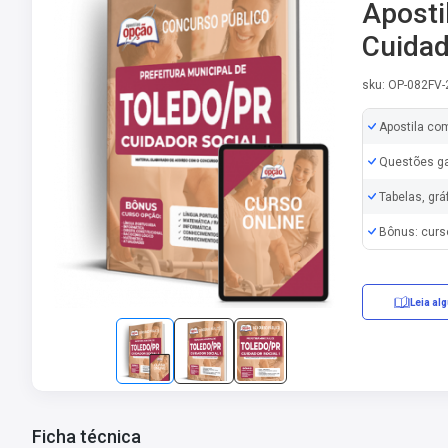
Apostil
Cuidad
sku: OP-082FV
Apostila co
Questões ga
Tabelas, grá
Bônus: curs
Leia al
Ficha técnica