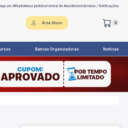
Seja um Afiliado
Meus pedidos
Central de Atendimento
Erratas / Retificações
Área Aluno
0
ursos
Bancas Organizadoras
Notícias