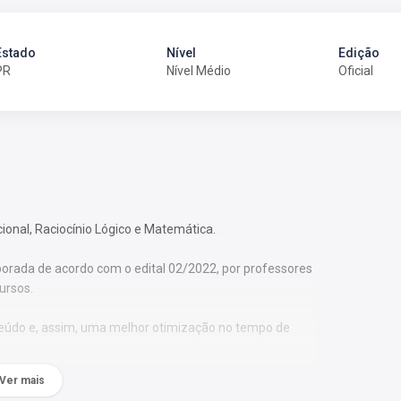
Estado
Nível
Edição
PR
Nível Médio
Oficial
cional, Raciocínio Lógico e Matemática.
borada de acordo com o edital 02/2022, por professores
ursos.
nteúdo e, assim, uma melhor otimização no tempo de
Ver mais