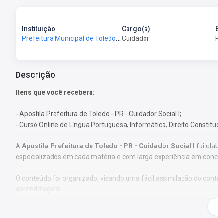
Instituição
Cargo(s)
Prefeitura Municipal de Toledo - PR - Prefeitura de Toledo - PR
Cuidador
Descrição
Itens que você receberá:
- Apostila Prefeitura de Toledo - PR - Cuidador Social I;
- Curso Online de Língua Portuguesa, Informática, Direito Constitu
A
Apostila Prefeitura de Toledo - PR - Cuidador Social I
foi ela
especializados em cada matéria e com larga experiência em conc
O conteúdo foi organizado, visando uma fácil assimilação do co
aprendizagem.
Características: