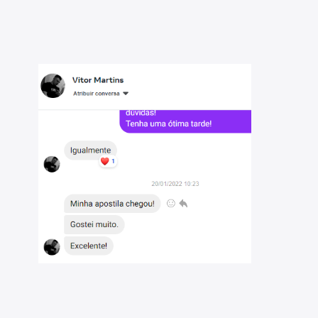
s.
turosa - PE 2022: