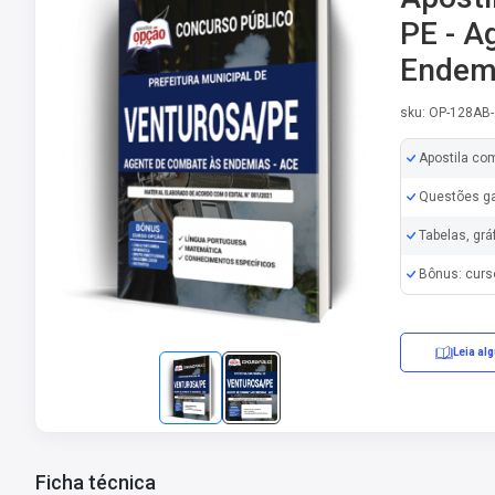
PE - A
Endemi
sku: OP-128AB
Apostila co
Questões ga
Tabelas, grá
Bônus: curs
Leia al
Ficha técnica