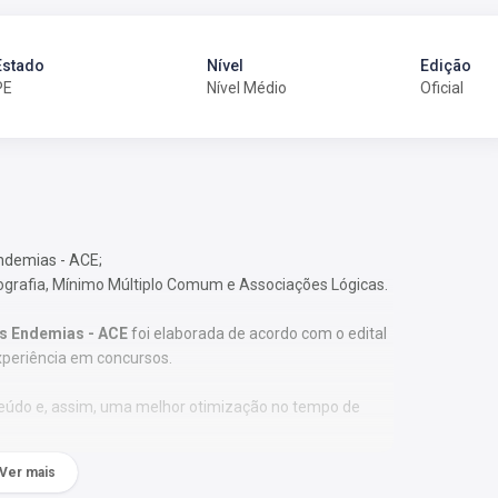
Estado
Nível
Edição
PE
Nível Médio
Oficial
Endemias - ACE;
tografia, Mínimo Múltiplo Comum e Associações Lógicas.
às Endemias - ACE
foi elaborada de acordo com o edital
xperiência em concursos.
nteúdo e, assim, uma melhor otimização no tempo de
Ver mais