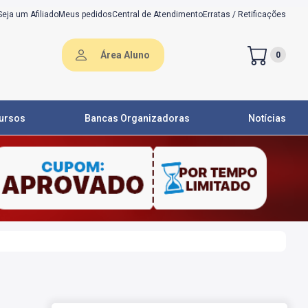
Seja um Afiliado
Meus pedidos
Central de Atendimento
Erratas / Retificações
Área Aluno
0
ursos
Bancas Organizadoras
Notícias