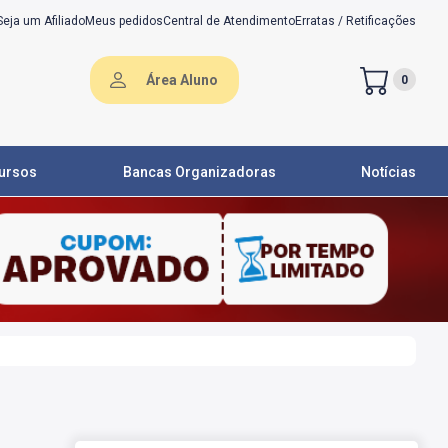
Seja um Afiliado
Meus pedidos
Central de Atendimento
Erratas / Retificações
Área Aluno
0
ursos
Bancas Organizadoras
Notícias