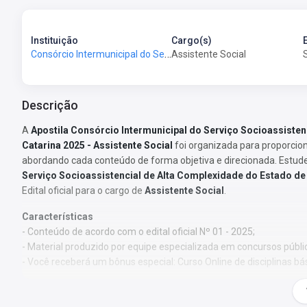
Instituição
Cargo(s)
Consórcio Intermunicipal do Serviço Socioassistencial de Alta Complexidade do Estado de Santa Catarina - SAFI-SC
Assistente Social
Descrição
A
Apostila Consórcio Intermunicipal do Serviço Socioassisten
Catarina 2025 - Assistente Social
foi organizada para proporcio
abordando cada conteúdo de forma objetiva e direcionada. Estud
Serviço Socioassistencial de Alta Complexidade do Estado de
Edital oficial para o cargo de
Assistente Social
.
Características
- Conteúdo de acordo com o edital oficial Nº 01 - 2025;
- Material produzido por equipe especializada em concursos públi
- Você receberá um bônus especial: Curso Online de disciplinas bá
Obs.:
Este material não se limita à bibliografia oficial do edital.
pelos autores, visando à clareza e à amplitude na preparação.