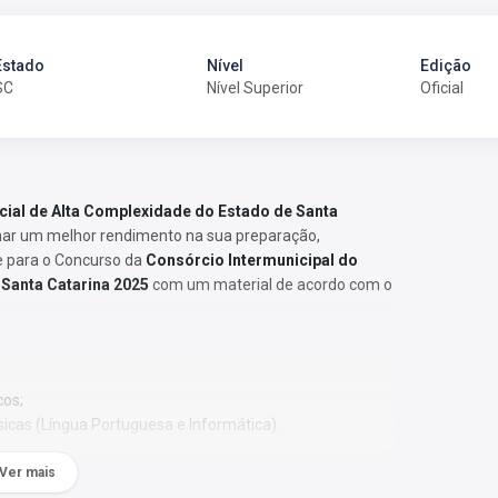
Estado
Nível
Edição
SC
Nível Superior
Oficial
cial de Alta Complexidade do Estado de Santa
nar um melhor rendimento na sua preparação,
e para o Concurso da
Consórcio Intermunicipal do
 Santa Catarina 2025
com um material de acordo com o
cos;
sicas (Língua Portuguesa e Informática).
 Os temas são abordados conforme o referencial adotado
Ver mais