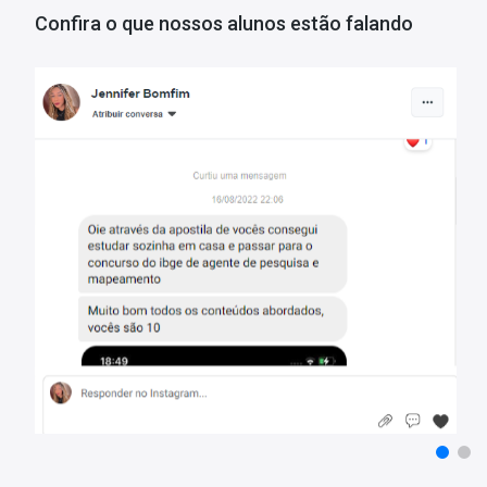
Confira o que nossos alunos estão falando
Matérias da Apostila:
Língua Portuguesa
Raciocínio Lógico
Conhecimentos Gerais
Informática
Conhecimentos Específicos
Informações Sobre o Concurso Consórcio Intermunicipal do S
Estado de Santa Catarina - 2025:
Vagas: Cadastro Reserva
Inscrições: De 19/11/2025 a 08/12/2025
Salário: R$ 3.101,56
Taxa de Inscrição: R$ 100,00
Prova: 21/12/2025