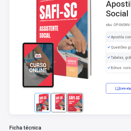
Aposti
Social
sku: OP-065NV-
Apostila co
Questões ga
Tabelas, grá
Bônus: curs
Leia al
Ficha técnica