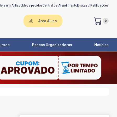
Seja um Afiliado
Meus pedidos
Central de Atendimento
Erratas / Retificações
Área Aluno
0
ursos
Bancas Organizadoras
Notícias