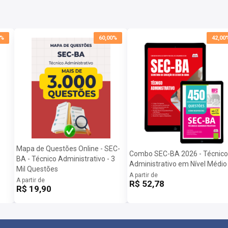
lizando uma metodologia inovadora e eficiente,
0%
60,00%
42,00
rias para alcançar seu objetivo de aprovação.
o Estado da Bahia 2025:
Mapa de Questões Online - SEC-
Combo SEC-BA 2026 - Técnico
BA - Técnico Administrativo - 3
Administrativo em Nível Médio
Mil Questões
A partir de
A partir de
R$ 52,78
R$ 19,90