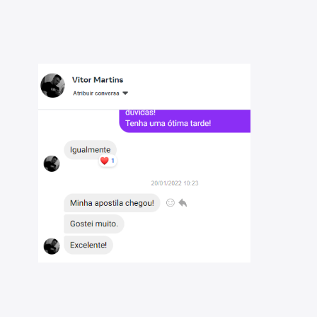
ria para uma preparação eficiente;
il da prova, para reforçar o aprendizado;
ara facilitar a compreensão dos tópicos mais complexos;
detalhes abaixo), para complementar sua preparação.
idade e aproveitar ao máximo este material. São
gico matemático, matemática e direito constitucional.
blicos do Brasil e seremos sua parceira ideal na jornada
rcado de recursos didáticos, comprometidos com a
a otimizar sua preparação.
reas, e temos um compromisso sólido em democratizar o
tecnologia para transformar vidas, e estamos aqui