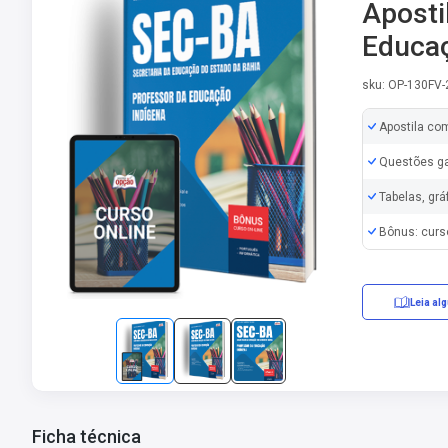
Aposti
Educaç
sku: OP-130FV-
Apostila co
Questões ga
Tabelas, grá
Bônus: curs
Leia al
Ficha técnica