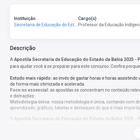
Instituição
Cargo(s)
Secretaria de Educação do Estado da Bahia - SEC-BA
Professor da Educação Indígen
Descrição
A
Apostila Secretaria de Educação do Estado da Bahia 2025 -
para ajudar você a se preparar para este concurso. Confira porque
Estudo mais rápido:
ao invés de gastar horas e horas assistindo
de forma mais otimizada e acelerada.
Foco no essencial:
as apostilas se concentram no conteúdo rele
e distrações.
Metodologia única:
nossa metodologia é única, contando com di
aprendizado, gráficos, tabelas e destaques do que é mais importa
A
Apostila Secretaria de Educação do Estado da Bahia 2025 -
acordo com o edital 03/2025, por professores especializados em 
O que você vai receber: