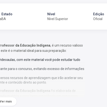
Estado
Nível
Edição
a
BA
Nível Superior
Oficial
 Professor da Educação Indígena
, é um recurso valioso
 este é o material ideal para sua preparação:
 videoaulas, com este material você pode estudar tudo
vante para o concurso, evitando excesso de informações
versos recursos de aprendizagem que irão acelerar seu
nte e conteúdo direto ao ponto.
 Professor da Educação Indígena
foi elaborada de
cada matéria e com larga experiência em concursos.
Ver mais