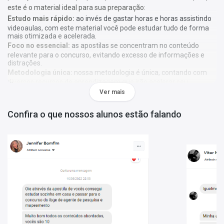
este é o material ideal para sua preparação:
Estudo mais rápido:
ao invés de gastar horas e horas assistindo
videoaulas, com este material você pode estudar tudo de forma
mais otimizada e acelerada.
Foco no essencial:
as apostilas se concentram no conteúdo
relevante para o concurso, evitando excesso de informações e
distrações.
Metodologia única:
nossa metodologia é única, contando com
diversos recursos de aprendizagem que irão acelerar seu
aprendizado, gráficos, tabelas e destaques do que é mais
Ver mais
importante e conteúdo direto ao ponto.
Confira o que nossos alunos estão falando
A
Apostila SEED-PR - Secretaria de Estado da Educação do
Paraná 2024 - Professor Educação Básica e Profissional -
Comum às Especialidades
foi elaborada de acordo com o edital
73/2024, por professores especializados em cada matéria e com
larga experiência em concursos.
O que você vai receber:
Apostila com todo o conteúdo teórico necessário para sua
preparação;
Questões gabaritadas de acordo com o perfil da sua prova;
Tabelas, gráficos e outros recursos visuais para facilitar seu
aprendizado;
Bônus: curso online Básico para Concursos (abaixo mais