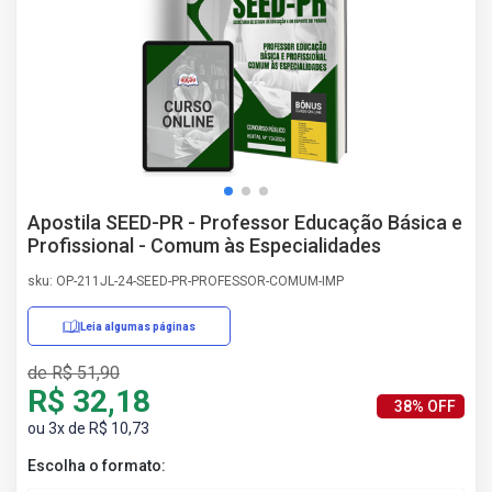
AS
NHO
AS
ÇÃO
EGA
L DE
IMENTO
CA DE
Apostila SEED-PR - Professor Educação Básica e
 E
Profissional - Comum às Especialidades
UÇÕES
DOS
sku: OP-211JL-24-SEED-PR-PROFESSOR-COMUM-IMP
IROS
Leia algumas páginas
de R$ 51,90
R$ 32,18
38% OFF
ou 3x de R$ 10,73
Escolha o formato: