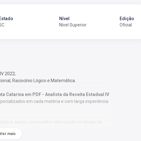
Estado
Nível
Edição
SC
Nível Superior
Oficial
IV 2022;
cional, Raciocínio Lógico e Matemática.
a Catarina em PDF - Analista da Receita Estadual IV
specializados em cada matéria e com larga experiência
nteúdo e, assim, uma melhor otimização no tempo de
Ver mais