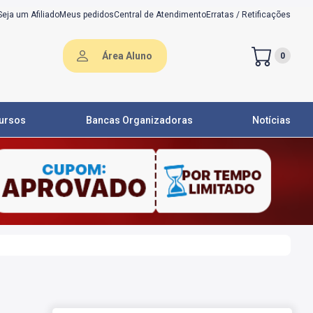
Seja um Afiliado
Meus pedidos
Central de Atendimento
Erratas / Retificações
Área Aluno
0
ursos
Bancas Organizadoras
Notícias