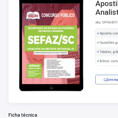
Aposti
Analis
sku: OP-064OT-
Apostila co
Questões ga
Tabelas, grá
Bônus: curs
Leia al
Ficha técnica