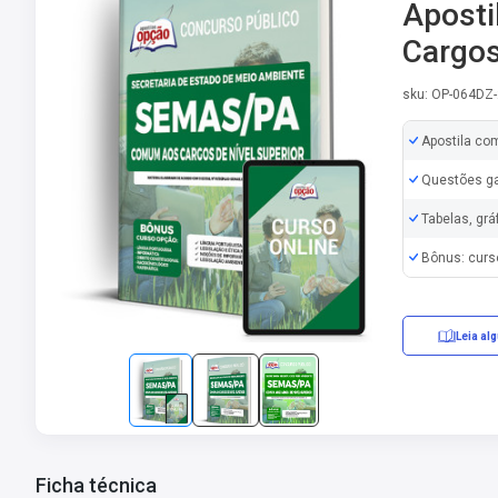
Apost
Cargos
sku: OP-064DZ
Apostila co
Questões ga
Tabelas, grá
Bônus: curs
Leia al
Ficha técnica