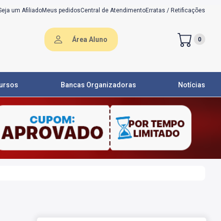
Seja um Afiliado
Meus pedidos
Central de Atendimento
Erratas / Retificações
Área Aluno
0
ursos
Bancas Organizadoras
Notícias