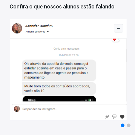
- Apostila elaborada por professores especializados em concurso
Confira o que nossos alunos estão falando
Matérias da Apostila:
Língua Portuguesa
Legislação e Ética No Serviço Público
Noções de Informática
Legislação Ambiental
Mais informações sobre o concurso SEMAS-PA 2023:
Vagas:
88 vagas
Inscrições:
De 28/12/a 09/02/2023
Salário:
R$ 3.104,35
Taxa de Inscrição:
R$ 80,00
Provas:
12/03/2023
Organizadora:
CETAP