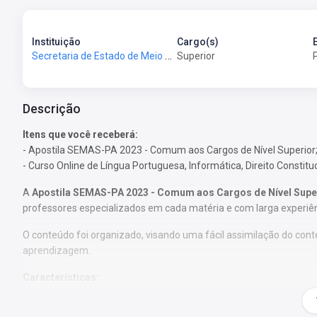
Instituição
Cargo(s)
Secretaria de Estado de Meio Ambiente e Desenvolvimento - SEMAD
Superior
Descrição
Itens que você receberá:
- Apostila SEMAS-PA 2023 - Comum aos Cargos de Nível Superior
- Curso Online de Língua Portuguesa, Informática, Direito Constitu
A
Apostila SEMAS-PA 2023 - Comum aos Cargos de Nível Supe
professores especializados em cada matéria e com larga experiê
O conteúdo foi organizado, visando uma fácil assimilação do co
aprendizagem.
Características:
- Conteúdo completo, de acordo com o Edital 01/2022;
- Materiais digitais para reforçar a sua preparação;