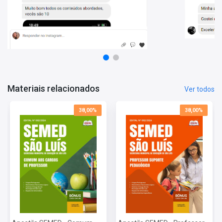
Questões gabaritadas:
Exercícios com gabarito, alinhados ao
perfil da prova, para reforçar o aprendizado;
Recursos visuais:
Tabelas, gráficos e outros elementos visuais
para facilitar a compreensão dos tópicos mais complexos;
Bônus especial:
Acesso ao Curso Online Básico para Concursos
(detalhes abaixo), para complementar sua preparação.
Bônus: o que você recebe no curso Básico para Concursos
Com este curso você aprenderá o essencial para estudar com
Materiais relacionados
Ver todos
qualidade e aproveitar ao máximo este material. São videoaulas
dessas matérias: português, informática, raciocínio lógico
38,00%
38,00%
matemático, matemática e direito constitucional.
Matérias da Apostila:
Língua Portuguesa
Matemática e Raciocínio Lógico
História e Geografia do Município de São Luís - MA
Noções de Informática
Conhecimentos Específicos
Porque devo confiar na Apostilas Opção?
Somos uma das
maiores editoras
de materiais para concursos
públicos do Brasil e seremos sua parceira ideal na jornada rumo