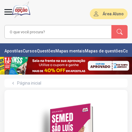
Área Aluno
LAS
Apostilas
Cursos
Questões
Mapas mentais
Mapas de questões
Con
ÕES
L
Página inicial
DE
ÕES
RSOS
S
IZADORAS