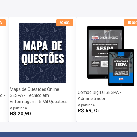
0%
60,00%
45,00
Mapa de Questões Online -
Combo Digital SESPA -
o -
SESPA - Técnico em
Administrador
Enfermagem - 5 Mil Questões
A partir de
A partir de
R$ 69,75
R$ 20,90