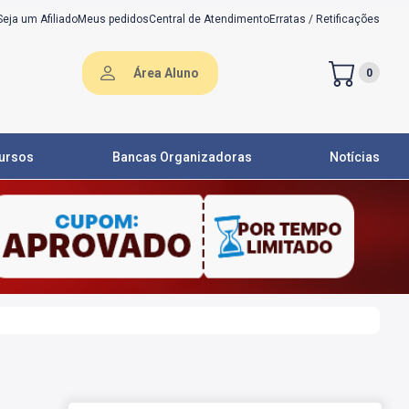
Seja um Afiliado
Meus pedidos
Central de Atendimento
Erratas / Retificações
Área Aluno
0
ursos
Bancas Organizadoras
Notícias