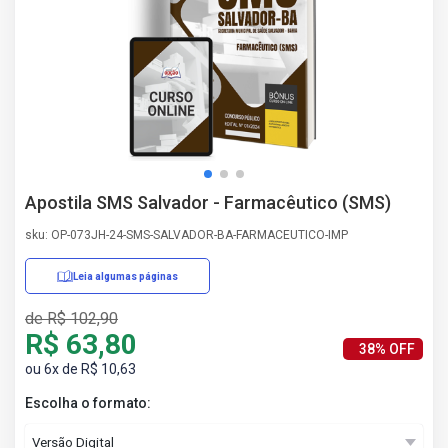
AS
NHO
AS
ÇÃO
EGA
L DE
IMENTO
CA DE
Apostila SMS Salvador - Farmacêutico (SMS)
 E
UÇÕES
sku: OP-073JH-24-SMS-SALVADOR-BA-FARMACEUTICO-IMP
DOS
IROS
Leia algumas páginas
de R$ 102,90
R$ 63,80
38% OFF
ou 6x de R$ 10,63
Escolha o formato: