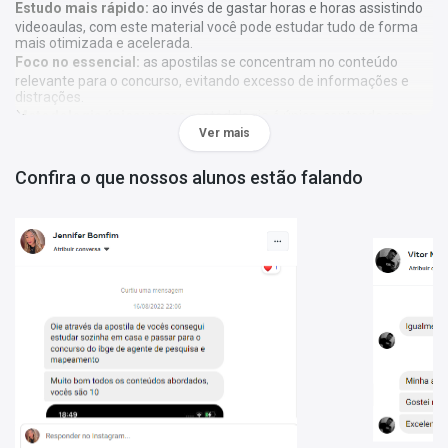
Estudo mais rápido:
ao invés de gastar horas e horas assistindo
videoaulas, com este material você pode estudar tudo de forma
mais otimizada e acelerada.
Foco no essencial:
as apostilas se concentram no conteúdo
relevante para o concurso, evitando excesso de informações e
distrações.
Metodologia única:
nossa metodologia é única, contando com
Ver mais
diversos recursos de aprendizagem que irão acelerar seu
aprendizado, gráficos, tabelas e destaques do que é mais
importante e conteúdo direto ao ponto.
Confira o que nossos alunos estão falando
A
Apostila Digital SMS Salvador - Secretaria Municipal de
Saúde Salvador - Bahia - BA 2024 - Técnico de Enfermagem -
SAMU (SMS)
foi elaborada de acordo com o edital 01/2024, por
professores especializados em cada matéria e com larga
experiência em concursos.
O que você vai receber:
Apostila Digital com todo o conteúdo teórico necessário para sua
preparação;
Questões gabaritadas de acordo com o perfil da sua prova;
Tabelas, gráficos e outros recursos visuais para facilitar seu
aprendizado;
Bônus: curso online Básico para Concursos (abaixo mais
detalhes).