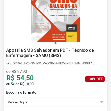
AS
NHO
AS
ÇÃO
EGA
L DE
IMENTO
CA DE
Apostila SMS Salvador em PDF - Técnico de
 E
Enfermagem - SAMU (SMS)
UÇÕES
DOS
sku: OP-062JH-24-SMS-SALVADOR-BA-TEC-ENFER-SAMU-DIGITAL
IROS
de R$ 87,90
R$ 54,50
38% OFF
ou 5x de R$ 10,90
Escolha o formato: