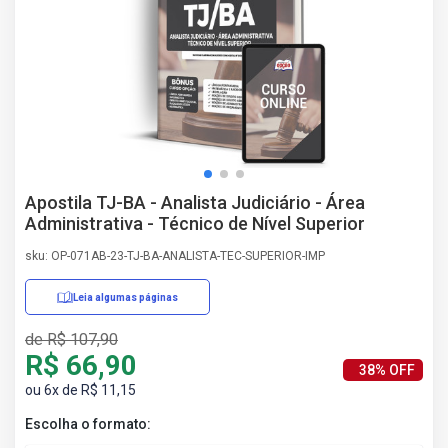
AS
NHO
AS
ÇÃO
EGA
L DE
IMENTO
CA DE
Apostila TJ-BA - Analista Judiciário - Área
 E
Administrativa - Técnico de Nível Superior
UÇÕES
DOS
sku: OP-071AB-23-TJ-BA-ANALISTA-TEC-SUPERIOR-IMP
IROS
Leia algumas páginas
de R$ 107,90
R$ 66,90
38% OFF
ou 6x de R$ 11,15
Escolha o formato: