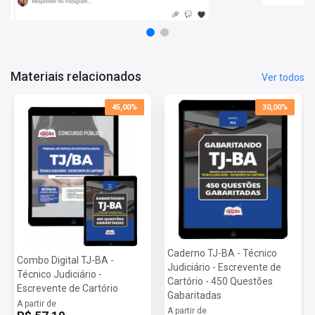
Noções de Direito Administrativo
Noções de Administração Pública
Noções de Orçamento Público
Mais informações sobre o concurso TJ-BA 2023:
Materiais relacionados
Ver todos
Vagas:
7 vagas
Inscrições:
De 11/04/2023 a 10/05/2023
45,00%
30,00%
Salário:
R$ 6.111,82
Taxa de Inscrição:
R$ 120,00
Provas:
23/07/2023
Organizadora:
FCC
Caderno TJ-BA - Técnico
Combo Digital TJ-BA -
Judiciário - Escrevente de
Técnico Judiciário -
Cartório - 450 Questões
Escrevente de Cartório
Gabaritadas
A partir de
A partir de