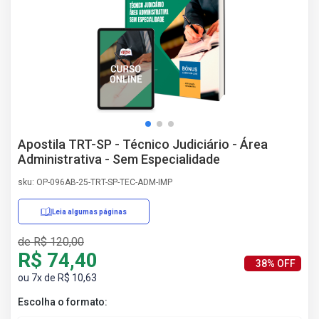
AS
NHO
AS
ÇÃO
EGA
L DE
IMENTO
CA DE
Apostila TRT-SP - Técnico Judiciário - Área
 E
Administrativa - Sem Especialidade
UÇÕES
DOS
sku: OP-096AB-25-TRT-SP-TEC-ADM-IMP
IROS
Leia algumas páginas
de R$ 120,00
R$ 74,40
38% OFF
ou 7x de R$ 10,63
Escolha o formato: