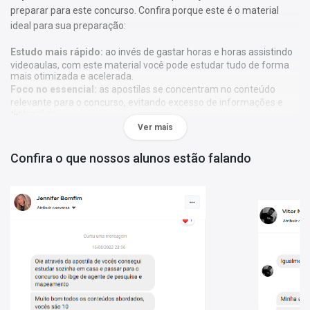
preparar para este concurso. Confira porque este é o material
ideal para sua preparação:
Estudo mais rápido:
ao invés de gastar horas e horas assistindo
videoaulas, com este material você pode estudar tudo de forma
mais otimizada e acelerada.
Foco no essencial:
as apostilas se concentram no conteúdo
relevante para o concurso, evitando excesso de informações e
distrações.
Metodologia única:
nossa metodologia é única, contando com
Ver mais
diversos recursos de aprendizagem que irão acelerar seu
aprendizado, gráficos, tabelas e destaques do que é mais
Confira o que nossos alunos estão falando
importante e conteúdo direto ao ponto.
A
Apostila TRT-SP - Tribunal Regional do Trabalho 2ª Região
2025 - Técnico Judiciário - Área Administrativa - Sem
Especialidade
foi elaborada de acordo com o edital 1/2025, por
professores especializados em cada matéria e com larga
experiência em concursos.
Atenção:
As apostilas não seguem, obrigatoriamente, a
bibliografia indicada no edital. Os conteúdos são tratados com
base em referências teóricas amplas e na experiência dos