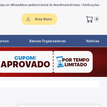
Seja um Afiliado
Meus pedidos
Central de Atendimento
Erratas / Retificações
Área Aluno
0
ursos
Bancas Organizadoras
Notícias