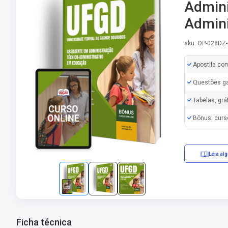
Admini
Admini
sku: OP-028DZ
Apostila co
Questões ga
Tabelas, grá
Bônus: curs
Leia al
Erratas/Retifi
Ficha técnica