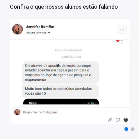
Confira o que nossos alunos estão falando
O que você vai receber:
Conteúdo teórico completo:
Apostila com toda a teoria necessá
Questões gabaritadas:
Exercícios com gabarito, alinhados ao perf
Recursos visuais:
Tabelas, gráficos e outros elementos visuais p
Bônus especial:
Acesso ao Curso Online Básico para Concursos (
Bônus: o que você recebe no curso Básico para Concursos
Com este curso você aprenderá o essencial para estudar com qual
videoaulas dessas matérias: português, informática, raciocínio ló
Matérias da Apostila:
Língua Portuguesa
Administração Pública, Legislação Relativa ao Servidor e Ética no 
Informática
Legislação Educacional e Normativas da UFGD
Conhecimentos Gerais Sobre a Cidade de Dourados/MS
Conhecimentos Específicos
Porque devo confiar na Apostilas Opção?
Somos uma das
maiores editoras
de materiais para concursos pú
rumo ao sucesso. Com anos de experiência, somos líderes no me
excelência e a qualidade, oferecendo tudo o que você precisa par