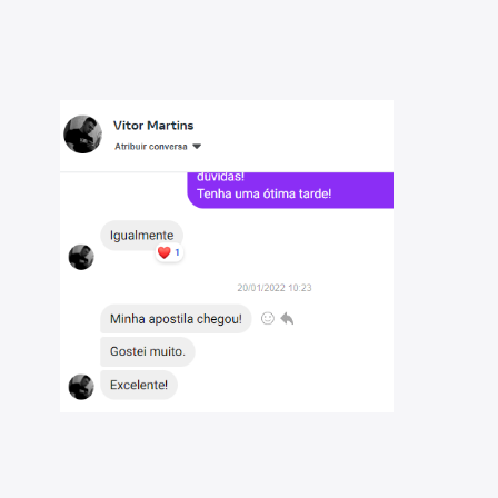
ria para uma preparação eficiente;
il da prova, para reforçar o aprendizado;
ara facilitar a compreensão dos tópicos mais complexos;
detalhes abaixo), para complementar sua preparação.
idade e aproveitar ao máximo este material. São
gico matemático, matemática e direito constitucional.
Serviço Público
blicos do Brasil e seremos sua parceira ideal na jornada
rcado de recursos didáticos, comprometidos com a
a otimizar sua preparação.