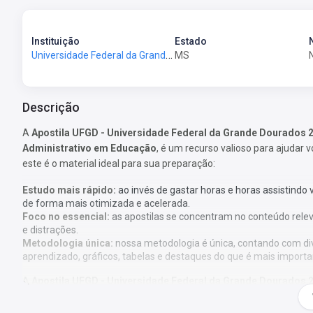
Instituição
Estado
Universidade Federal da Grande Dourados-MS - UFGD
MS
Descrição
A
Apostila UFGD - Universidade Federal da Grande Dourados 2
Administrativo em Educação
, é um recurso valioso para ajudar 
este é o material ideal para sua preparação:
Estudo mais rápido:
ao invés de gastar horas e horas assistindo
de forma mais otimizada e acelerada.
Foco no essencial:
as apostilas se concentram no conteúdo rele
e distrações.
Metodologia única:
nossa metodologia é única, contando com di
aprendizado, gráficos, tabelas e destaques do que é mais importa
A
Apostila UFGD - Universidade Federal da Grande Dourados 2
Administrativo em Educação
foi elaborada de acordo com o edit
matéria e com larga experiência em concursos.