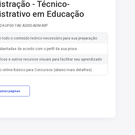
stração - Técnico-
strativo em Educação
-24-UFGD-TAE-ASSIS-ADM-IMP
m todo o conteúdo teórico necessário para sua preparação
baritadas de acordo com o perfil da sua prova
ficos e outros recursos visuais para facilitar seu aprendizado
o online Básico para Concursos (abaixo mais detalhes)
gumas páginas
cações