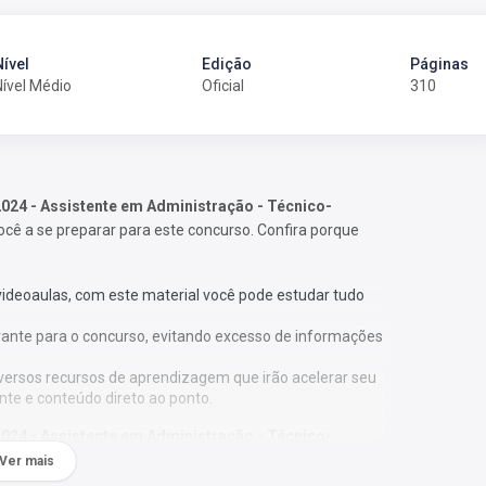
Nível
Edição
Páginas
Nível Médio
Oficial
310
024 - Assistente em Administração - Técnico-
você a se preparar para este concurso. Confira porque
 videoaulas, com este material você pode estudar tudo
vante para o concurso, evitando excesso de informações
versos recursos de aprendizagem que irão acelerar seu
nte e conteúdo direto ao ponto.
024 - Assistente em Administração - Técnico-
al 01/2024, por professores especializados em cada
Ver mais