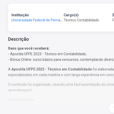
Instituição
Cargo(s)
Universidade Federal de Pernambuco - UFPE
Técnico Contabilidade
Descrição
Itens que você receberá:
- Apostila UFPE 2023 - Técnico em Contabilidade;
- Bônus Online: curso básico para concursos, contemplando diversas
A
Apostila UFPE 2023 - Técnico em Contabilidade
foi elaborada
especializados em cada matéria e com larga experiência em conc
O conteúdo foi organizado, visando uma fácil assimilação do co
aprendizagem.
Características:
- Conteúdo completo, de acordo com o Edital 10/2023;
- Materiais digitais para reforçar a sua preparação;