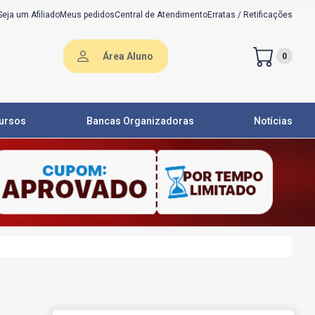
Seja um Afiliado
Meus pedidos
Central de Atendimento
Erratas / Retificações
Área Aluno
0
ursos
Bancas Organizadoras
Notícias