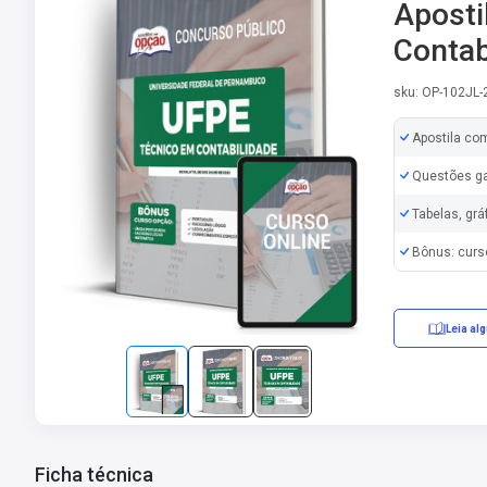
Aposti
Contab
sku: OP-102JL
Apostila co
Questões ga
Tabelas, grá
Bônus: curs
Leia al
Ficha técnica