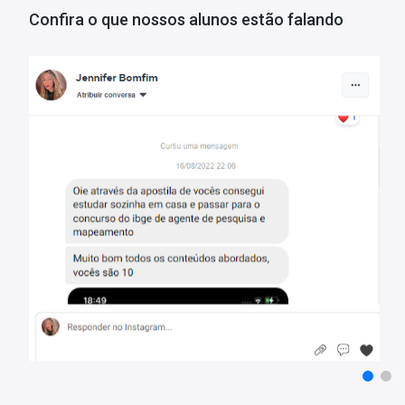
- Apostila elaborada por professores especializados em concurso
Confira o que nossos alunos estão falando
Matérias da Apostila:
Português
Raciocínio Lógico
Legislação
Conhecimentos Específicos
Mais informações sobre o concurso UFPE 2023:
Vagas:
20 vagas
Inscrições:
De 25/07/2023 a 14/08/2023
Salário:
R$ 2.667,19
Taxa de Inscrição:
R$ 100,00
Provas:
29/10/2023
Organizadora:
FADE Concursos