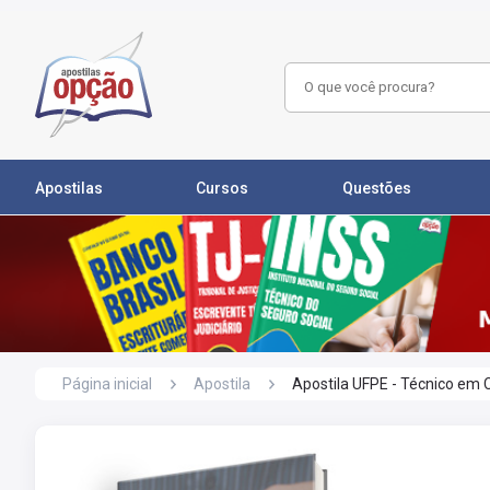
Apostilas
Cursos
Questões
Página inicial
Apostila
Apostila UFPE - Técnico em 