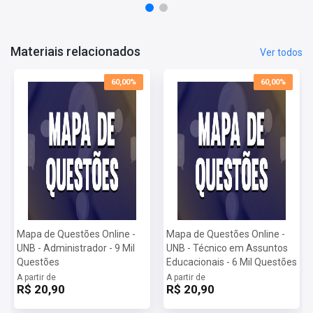
Vagas:
56 vagas
Inscrições:
De 11/04/2025 a 30/04/2025
Salário:
R$ 4.967,04
Taxa de Inscrição:
R$ 112,30
Materiais relacionados
Ver todos
Provas:
29/06/2025
Organizadora:
60,00%
60,00%
Mapa de Questões Online -
Mapa de Questões Online -
UNB - Administrador - 9 Mil
UNB - Técnico em Assuntos
Questões
Educacionais - 6 Mil Questões
A partir de
A partir de
R$ 20,90
R$ 20,90