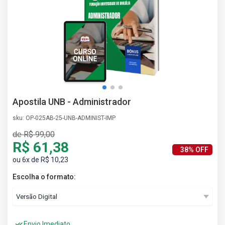
AS
NHO
AS
ÇÃO
EGA
L DE
IMENTO
CA DE
Apostila UNB - Administrador
 E
UÇÕES
sku: OP-025AB-25-UNB-ADMINIST-IMP
DOS
de R$ 99,00
IROS
R$ 61,38
38% OFF
ou 6x de R$ 10,23
Escolha o formato:
Envio Imediato