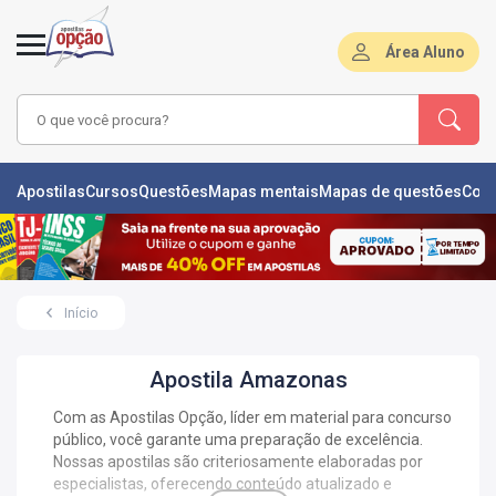
Área Aluno
LAS
Apostilas
Cursos
Questões
Mapas mentais
Mapas de questões
Con
ÕES
L
Início
DE
ÕES
Apostila Amazonas
RSOS
Com as Apostilas Opção, líder em material para concurso
público, você garante uma preparação de excelência.
S
IZADORAS
Nossas apostilas são criteriosamente elaboradas por
especialistas, oferecendo conteúdo atualizado e