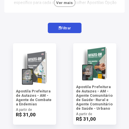
AS
específico para cada concurso. Escolher Apostilas Opção
Ver mais
significa investir em um estudo direcionado e eficaz,
maximizando suas chances de aprovação.
NHO
AS
Filtrar
ÇÃO
EGA
L DE
IMENTO
CA DE
 E
UÇÕES
DOS
IROS
Apostila Prefeitura
Apostila Prefeitura
de Autazes - AM -
de Autazes - AM -
Agente Comunitário
Agente de Combate
de Saúde- Rural e
a Endemias
Agente Comunitário
de Saúde - Urbano
A partir de
R$ 31,00
A partir de
R$ 31,00