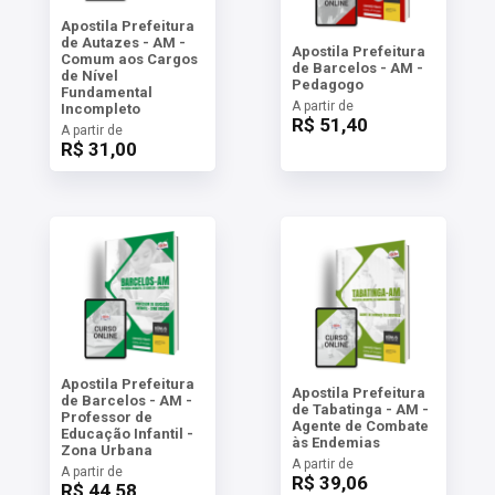
Apostila Prefeitura
de Autazes - AM -
Apostila Prefeitura
Comum aos Cargos
de Barcelos - AM -
de Nível
Pedagogo
Fundamental
A partir de
Incompleto
R$ 51,40
A partir de
R$ 31,00
Apostila Prefeitura
Apostila Prefeitura
de Barcelos - AM -
de Tabatinga - AM -
Professor de
Agente de Combate
Educação Infantil -
às Endemias
Zona Urbana
A partir de
A partir de
R$ 39,06
R$ 44,58