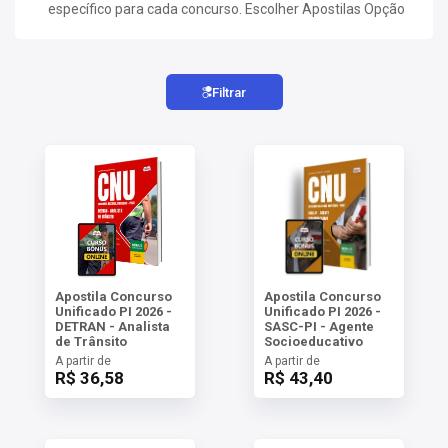
AS
específico para cada concurso. Escolher Apostilas Opção
significa investir em um estudo direcionado e eficaz,
maximizando suas chances de aprovação.
NHO
Filtrar
AS
ÇÃO
EGA
L DE
IMENTO
CA DE
 E
UÇÕES
DOS
IROS
Apostila Concurso
Apostila Concurso
Unificado PI 2026 -
Unificado PI 2026 -
DETRAN - Analista
SASC-PI - Agente
de Trânsito
Socioeducativo
A partir de
A partir de
R$ 36,58
R$ 43,40