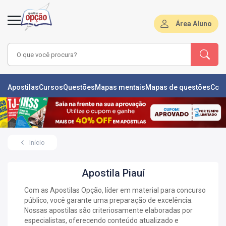
Área Aluno
LAS
Apostilas
Cursos
Questões
Mapas mentais
Mapas de questões
Con
ÕES
L
Início
DE
ÕES
Apostila Piauí
RSOS
Com as Apostilas Opção, líder em material para concurso
público, você garante uma preparação de excelência.
S
IZADORAS
Nossas apostilas são criteriosamente elaboradas por
especialistas, oferecendo conteúdo atualizado e