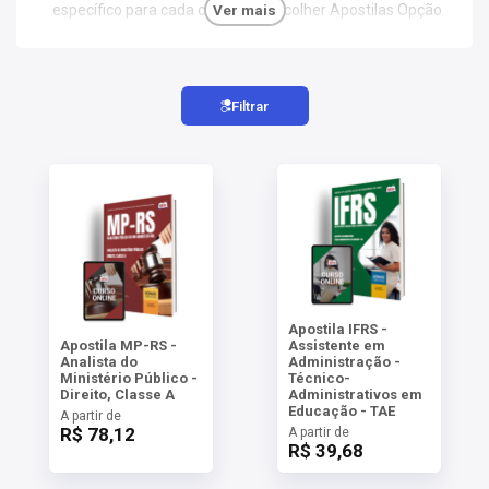
AS
específico para cada concurso. Escolher Apostilas Opção
Ver mais
significa investir em um estudo direcionado e eficaz,
maximizando suas chances de aprovação.
NHO
AS
Filtrar
ÇÃO
EGA
L DE
IMENTO
CA DE
 E
UÇÕES
DOS
IROS
Apostila IFRS -
Apostila MP-RS -
Assistente em
Analista do
Administração -
Ministério Público -
Técnico-
Direito, Classe A
Administrativos em
Educação - TAE
A partir de
R$ 78,12
A partir de
R$ 39,68