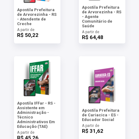
Apostila Prefeitura
Apostila Prefeitura
de Arvorezinha - RS
de Arvorezinha - RS
- Agente
- Atendente de
Comunitário de
Creche
Saúde
A partir de
A partir de
R$ 50,22
R$ 64,48
Apostila IFFar - RS -
Assistente em
Apostila Prefeitura
Administração -
de Cariacica - ES -
Técnico
Educador Social
Administrativos Em
A partir de
Educação (TAE)
R$ 31,62
A partir de
R$ 45,26