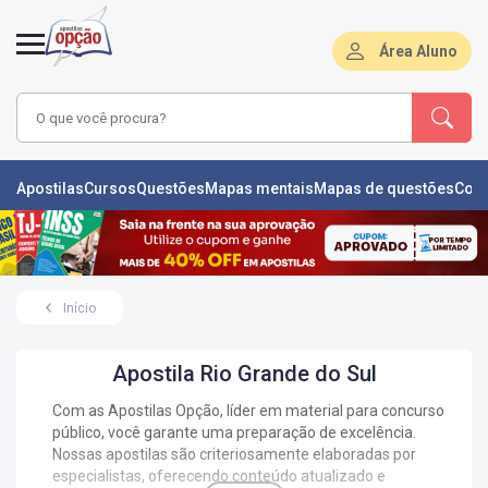
Área Aluno
LAS
Apostilas
Cursos
Questões
Mapas mentais
Mapas de questões
Con
ÕES
L
Início
DE
ÕES
Apostila Rio Grande do Sul
RSOS
Com as Apostilas Opção, líder em material para concurso
público, você garante uma preparação de excelência.
S
IZADORAS
Nossas apostilas são criteriosamente elaboradas por
especialistas, oferecendo conteúdo atualizado e