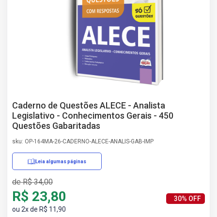
AS
NHO
AS
ÇÃO
EGA
L DE
IMENTO
CA DE
 E
Caderno de Questões ALECE - Analista
UÇÕES
Legislativo - Conhecimentos Gerais - 450
DOS
Questões Gabaritadas
IROS
sku: OP-164MA-26-CADERNO-ALECE-ANALIS-GAB-IMP
Leia algumas páginas
de R$ 34,00
R$ 23,80
30% OFF
ou 2x de R$ 11,90