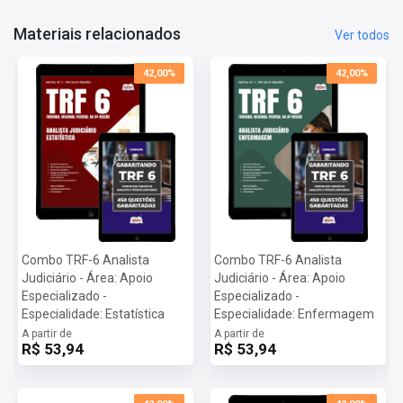
Taxa de Inscrição:
R$ 120,00
Provas:
19/01/2025
Materiais relacionados
Ver todos
Organizadora:
Cebraspe
42,00%
42,00%
Combo TRF-6 Analista
Combo TRF-6 Analista
Judiciário - Área: Apoio
Judiciário - Área: Apoio
Especializado -
Especializado -
Especialidade: Estatística
Especialidade: Enfermagem
A partir de
A partir de
R$ 53,94
R$ 53,94