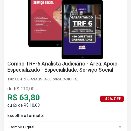
AS
NHO
AS
ÇÃO
EGA
L DE
IMENTO
CA DE
 E
Combo TRF-6 Analista Judiciário - Área: Apoio
UÇÕES
Especializado - Especialidade: Serviço Social
DOS
sku: CB-TRF-6-ANALISTA-SERVI-SOC-DIGITAL
IROS
de R$ 110,00
R$ 63,80
42% OFF
ou 6x de R$ 10,63
Escolha o formato: