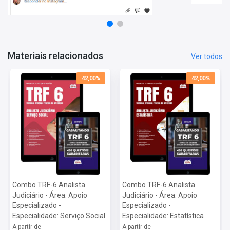
Mais informações sobre o concurso TRF 6 - Tribunal Regional
Federal da 6ª Região 2024:
Vagas:
Cadastro reserva
Inscrições:
De 18/10/2024 a 08/11/2024
Salário:
R$ 13.994,78
Materiais relacionados
Ver todos
Taxa de Inscrição:
R$ 120,00
Provas:
19/01/2025
42,00%
42,00%
Organizadora:
Cebraspe
Combo TRF-6 Analista
Combo TRF-6 Analista
Judiciário - Área: Apoio
Judiciário - Área: Apoio
Especializado -
Especializado -
Especialidade: Serviço Social
Especialidade: Estatística
A partir de
A partir de