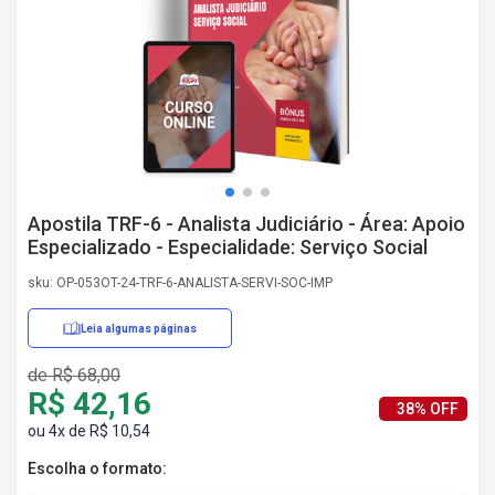
AS
NHO
AS
ÇÃO
EGA
L DE
IMENTO
CA DE
Apostila TRF-6 - Analista Judiciário - Área: Apoio
 E
Especializado - Especialidade: Serviço Social
UÇÕES
DOS
sku: OP-053OT-24-TRF-6-ANALISTA-SERVI-SOC-IMP
IROS
Leia algumas páginas
de R$ 68,00
R$ 42,16
38% OFF
ou 4x de R$ 10,54
Escolha o formato: