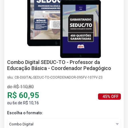
AS
NHO
AS
ÇÃO
EGA
L DE
IMENTO
CA DE
 E
Combo Digital SEDUC-TO - Professor da
UÇÕES
Educação Básica - Coordenador Pedagógico
DOS
sku: CB-DIGITAL-SEDUC-TO-COORDENADOR-095FV-107FV-23
IROS
de R$ 110,80
R$ 60,95
45% OFF
ou 6x de R$ 10,16
Escolha o formato: