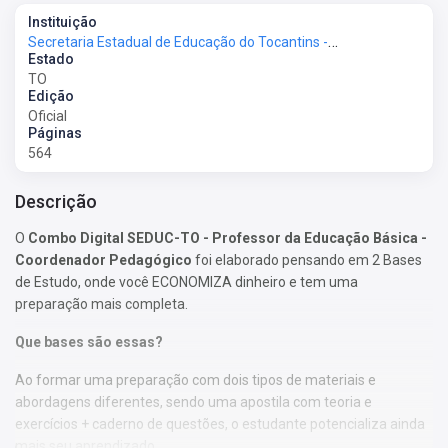
Instituição
Secretaria Estadual de Educação do Tocantins - SEMED-TO
Estado
TO
Edição
Oficial
Páginas
564
Descrição
O
Combo Digital SEDUC-TO - Professor da Educação Básica -
Coordenador Pedagógico
foi elaborado pensando em 2 Bases
de Estudo, onde você ECONOMIZA dinheiro e tem uma
preparação mais completa.
Que bases são essas?
Ao formar uma preparação com dois tipos de materiais e
abordagens diferentes, sendo uma apostila com teoria e
exercícios + caderno de questões, o estudante potencializa ainda
mais seu aprendizado.