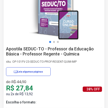
AS
NHO
AS
ÇÃO
EGA
L DE
IMENTO
CA DE
Apostila SEDUC-TO - Professor da Educação
 E
Básica - Professor Regente - Química
UÇÕES
DOS
sku: OP-101FV-23-SEDUC-TO-PROF-REGENT-QUIM-IMP
IROS
Leia algumas páginas
de R$ 44,90
R$ 27,84
38% OFF
ou 2x de R$ 13,92
Escolha o formato: