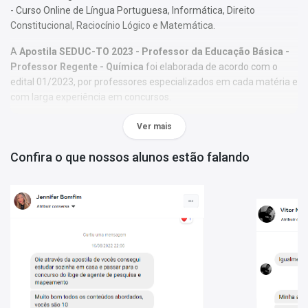
- Curso Online de Língua Portuguesa, Informática, Direito
Constitucional, Raciocínio Lógico e Matemática.
A
Apostila SEDUC-TO 2023 - Professor da Educação Básica -
Professor Regente - Química
foi elaborada de acordo com o
edital 01/2023, por professores especializados em cada matéria e
com larga experiência em concursos.
O conteúdo foi organizado, visando uma fácil assimilação do
Ver mais
conteúdo e, assim, uma melhor otimização no tempo de
aprendizagem.
Confira o que nossos alunos estão falando
Características:
- Conteúdo completo, de acordo com o Edital 01/2023;
- Materiais digitais para reforçar a sua preparação;
- Apostila elaborada por professores especializados em
concursos.
Matérias da Apostila:
Conhecimentos Específicos
Mais informações sobre o concurso SEDUC-TO 2023: