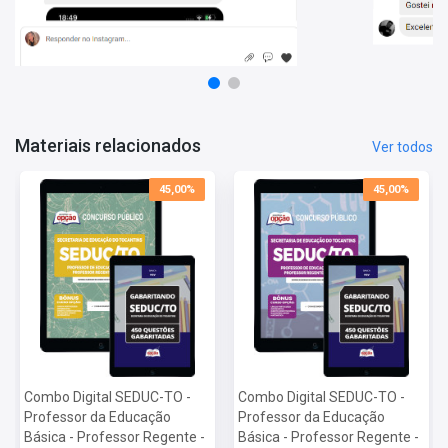
Vagas:
4.508 vagas
Inscrições:
De 13/02/2023 a 16/03/2023
Salário:
R$ 4.826,20
Taxa de Inscrição:
R$ 150,00
Provas:
11/06/2023
Organizadora:
FGV
Materiais relacionados
Ver todos
45,00%
45,00%
Combo Digital SEDUC-TO -
Combo Digital SEDUC-TO -
Professor da Educação
Professor da Educação
Básica - Professor Regente -
Básica - Professor Regente -